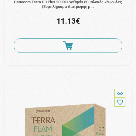
Genecom Terra D3 Plus 2000iu Softgels 60μαλακές κάψουλες
(Συμπλήρωμα Διατροφής μ …
11.13€