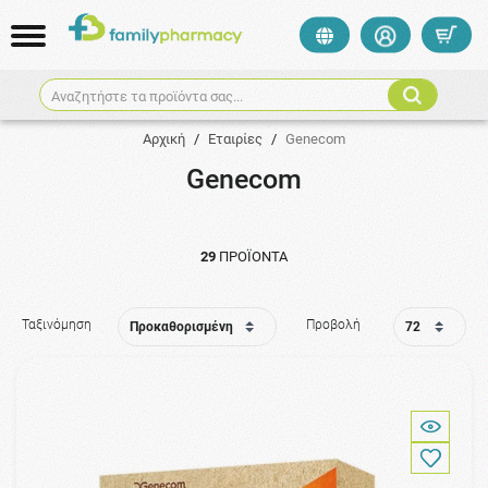
Αναζητήστε τα προϊόντα σας...
Αρχική
/
Εταιρίες
/
Genecom
Genecom
29
ΠΡΟΪΌΝΤΑ
Ταξινόμηση
Προβολή