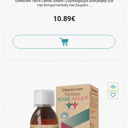
Genecom Terra Calma 30tabs (Συμπλήρωμα Διατροφής για
την Αντιμετώπιση του Σωματι …
10.89€