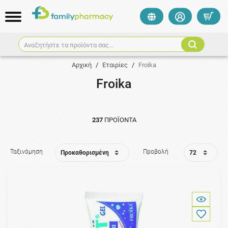
Αναζητήστε τα προϊόντα σας...
Αρχική
/
Εταιρίες
/
Froika
Froika
237
ΠΡΟΪΌΝΤΑ
Ταξινόμηση
Προβολή