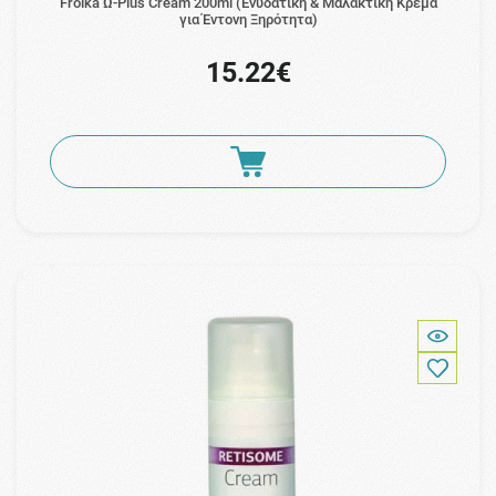
Froika Ω-Plus Cream 200ml (Ενυδατική & Μαλακτική Κρέμα
για Έντονη Ξηρότητα)
15.22€