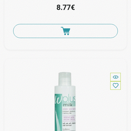
8.77€