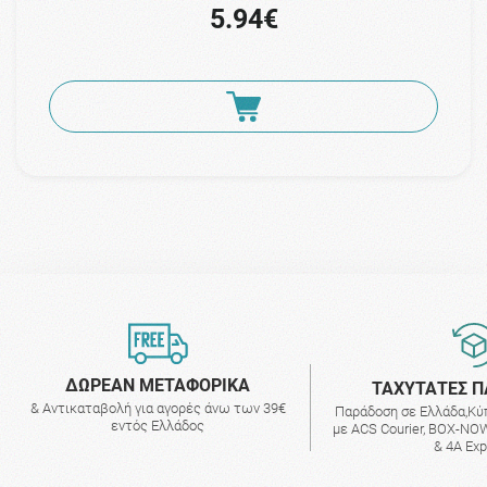
5.94€
ΔΩΡΕΑΝ ΜΕΤΑΦΟΡΙΚΑ
ΤΑΧΥΤΑΤΕΣ Π
& Αντικαταβολή για αγορές άνω των 39€
Παράδοση σε Ελλάδα,Κύ
εντός Ελλάδος
με ACS Courier, BOX-NOW
& 4A Ex