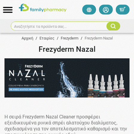
Αναζητήστε τα προϊόντα σας...
Αρχική
/
Εταιρίες
/
Frezyderm
/
Frezyderm Nazal
Frezyderm Nazal
Η σειρά Frezyderm Nazal Cleaner προσφέρει
εξειδικευμένα ρινικά σπρέι αλατούχου διαλύματος,
σχεδιασμένα για τον αποτελεσματικό καθαρισμό και την