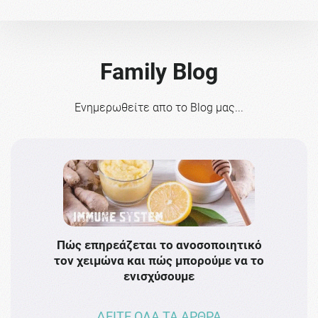
Family Blog
Ενημερωθείτε απο το Blog μας...
Πώς επηρεάζεται το ανοσοποιητικό
Το 
τον χειμώνα και πώς μπορούμε να το
πρω
ενισχύσουμε
ΔΕΙΤΕ ΟΛΑ ΤΑ ΑΡΘΡΑ