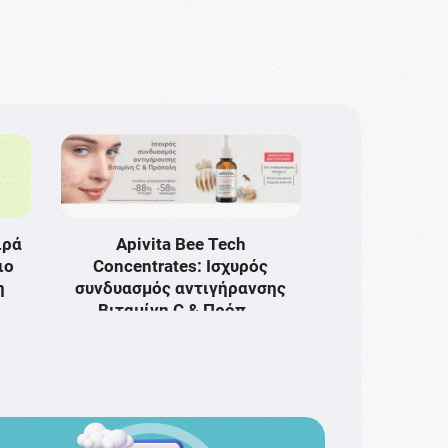
ιρά
Apivita Bee Tech
ιο
Concentrates: Ισχυρός
η
συνδυασμός αντιγήρανσης
Bιταμίνη C & Πρόπ …