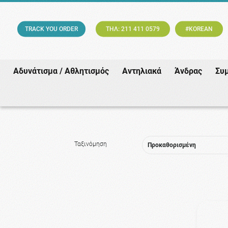
TRACK YOU ORDER
ΤΗΛ: 211 411 0579
#KOREAN
Αδυνάτισμα / Αθλητισμός
Αντηλιακά
Άνδρας
Συ
Ταξινόμηση