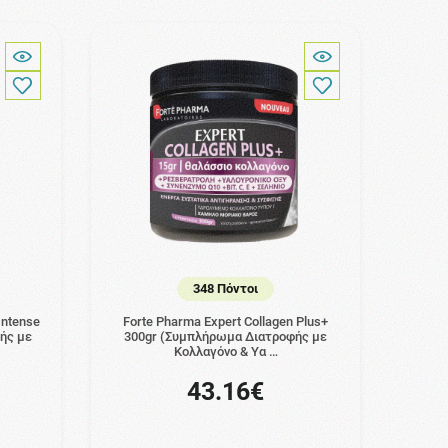
348 Πόντοι
Intense
Forte Pharma Expert Collagen Plus+
ής με
300gr (Συμπλήρωμα Διατροφής με
Κολλαγόνο & Υα …
43.16€