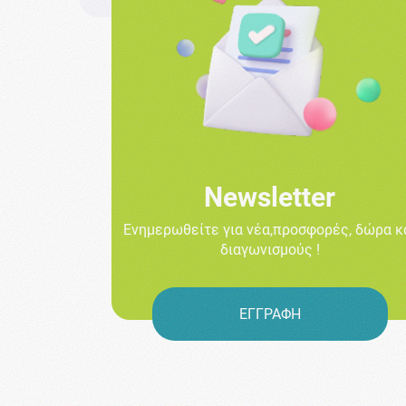
Newsletter
Ενημερωθείτε για νέα,προσφορές, δώρα κ
διαγωνισμούς !
ΕΓΓΡΑΦΗ