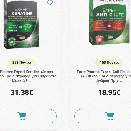
253 Πόντοι
153 Πόντοι
 Pharma Expert Keratine 40caps
Forte Pharma Expert Anti Chute
ήρωμα Διατροφής για Εύθραυστα
(Συμπλήρωμα Διατροφής για
Μαλλιά & …
Ανδρική Τριχ …
31.38€
18.95€