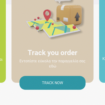
Track you order
Κ
αι
Εντοπίστε εύκολα την παραγγελία σας
εδώ
TRACK NOW