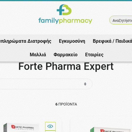
Αναζητήστε
μπληρώματα Διατροφής
Εγκυμοσύνη
Βρεφικά / Παιδικ
Αρχική
/
Εταιρίες
/
Forte Pharma
/
Forte Pharma Expert
Μαλλιά
Φαρμακείο
Εταιρίες
Forte Pharma Expert
6
ΠΡΟΪΌΝΤΑ