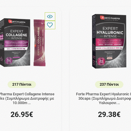
217 Πόντοι
237 Πόντοι
Pharma Expert Collagene Intense
Forte Pharma Expert Hyaluronic 
icks (Συμπλήρωμα Διατροφής με
30caps (Συμπλήρωμα Διατροφ
10.000m …
Υαλουρονι …
26.95€
29.38€