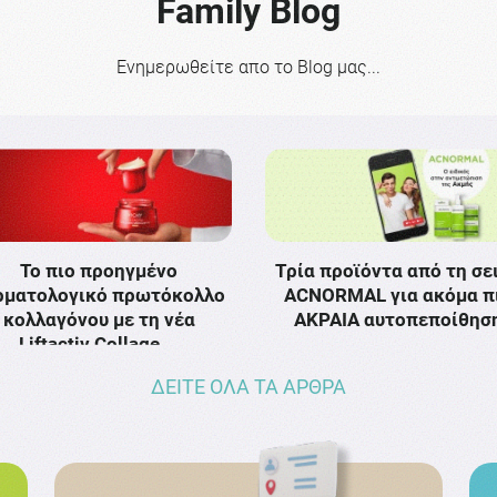
Family Blog
Ενημερωθείτε απο το Blog μας...
Το πιο προηγμένο
Τρία προϊόντα από τη σε
ρματολογικό πρωτόκολλο
ACNORMAL για ακόμα π
κολλαγόνου με τη νέα
ΑΚΡΑΙΑ αυτοπεποίθησ
Liftactiv Collage …
ΔΕΙΤΕ ΟΛΑ ΤΑ ΑΡΘΡΑ