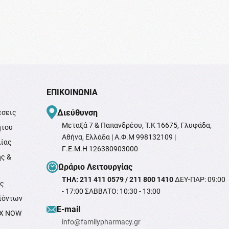
ΕΠΙΚΟΙΝΩΝΊΑ
Διεύθυνση
έσεις
Μεταξά 7 & Παπανδρέου, T.K 16675, Γλυφάδα,
ήτου
Αθήνα, Ελλάδα | Α.Φ.Μ 998132109 |
λίας
Γ.Ε.Μ.Η 126380903000
ής &
Ωράριο Λειτουργίας
ΤΗΛ: 211 411 0579 / 211 800 1410
ΔΕΥ-ΠΑΡ: 09:00
ής
- 17:00 ΣΑΒΒΑΤΟ: 10:30 - 13:00
ϊόντων
Ε-mail
OX NOW
info@familypharmacy.gr