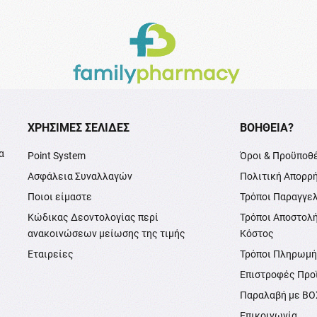
XΡΉΣΙΜΕΣ ΣΕΛΊΔΕΣ
ΒΟΉΘΕΙΑ?
α
Point System
Όροι & Προϋποθ
Ασφάλεια Συναλλαγών
Πολιτική Απορρ
Ποιοι είμαστε
Τρόποι Παραγγε
Κώδικας Δεοντολογίας περί
Τρόποι Αποστολ
ανακοινώσεων μείωσης της τιμής
Κόστος
Εταιρείες
Τρόποι Πληρωμ
Επιστροφές Προ
Παραλαβή με B
Επικοινωνία