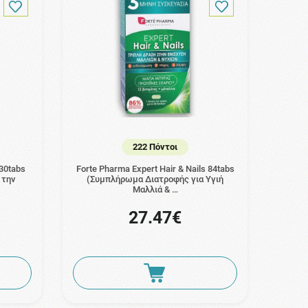
222 Πόντοι
 30tabs
Forte Pharma Expert Hair & Nails 84tabs
 την
(Συμπλήρωμα Διατροφής για Υγιή
Μαλλιά & …
27.47€