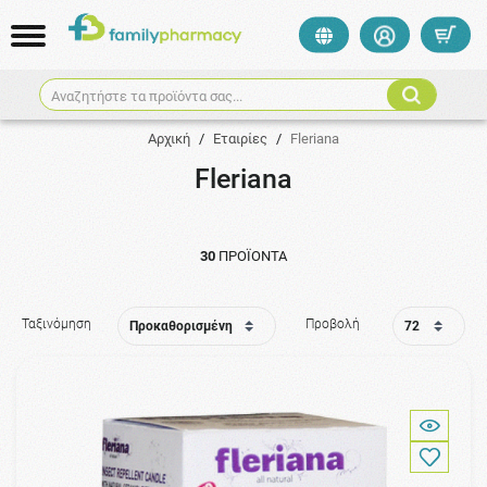
Αναζητήστε τα προϊόντα σας...
Αρχική
/
Εταιρίες
/
Fleriana
Fleriana
30
ΠΡΟΪΌΝΤΑ
Ταξινόμηση
Προβολή