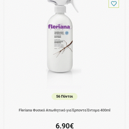
56 Πόντοι
Fleriana Φυσικό Απωθητικό για Έρποντα Έντομα 400ml
6.90€