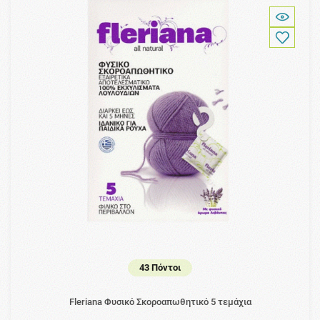
43 Πόντοι
Fleriana Φυσικό Σκοροαπωθητικό 5 τεμάχια