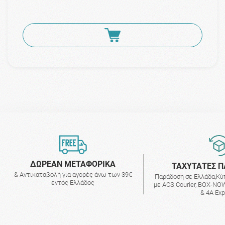
ΔΩΡΕΑΝ ΜΕΤΑΦΟΡΙΚΑ
ΤΑΧΥΤΑΤΕΣ Π
& Αντικαταβολή για αγορές άνω των 39€
Παράδοση σε Ελλάδα,Κύ
εντός Ελλάδος
με ACS Courier, BOX-NOW
& 4A Ex