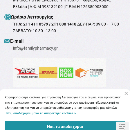
Μεταξά 7 & Παπανδρέου, T.K 16675, Γλυφάδα, Αθήνα,
Ελλάδα | Α.Φ.Μ 998132109 | Γ.Ε.Μ.Η 126380903000
Ωράριο Λειτουργίας
ΤΗΛ: 211 411 0579 / 211 800 1410
ΔΕΥ-ΠΑΡ: 09:00 - 17:00
ΣΑΒΒΑΤΟ: 10:30 - 13:00
Ε-mail
info@familypharmacy.gr
Χρησιμοποιούμε cookies για τη σωστή λειτουργία του site μας, για την ανάλυση
της επισκεψιμότητάς μας, για να μπορούμε να σου παρέχουμε εξατομικευμένη
εξυπηρέτηση και για να μπορείς να μαθαίνεις για τις προσφορές μας εύκολα!
Ναι, αποδέχομαι μόνο τα απαραίτητα cookies >
Copyright © 2026
familypharmacy.gr
Ναι, τα αποδέχομαι