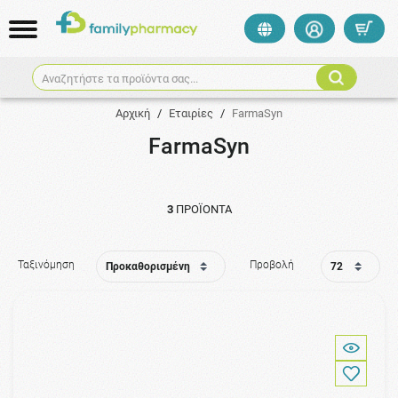
Αναζητήστε τα προϊόντα σας...
Αρχική
/
Εταιρίες
/
FarmaSyn
FarmaSyn
3
ΠΡΟΪΌΝΤΑ
Ταξινόμηση
Προβολή