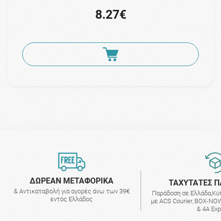
8.27€
ΔΩΡΕΑΝ ΜΕΤΑΦΟΡΙΚΑ
ΤΑΧΥΤΑΤΕΣ Π
& Αντικαταβολή για αγορές άνω των 39€
Παράδοση σε Ελλάδα,Κύ
εντός Ελλάδος
με ACS Courier, BOX-NOW
& 4A Ex