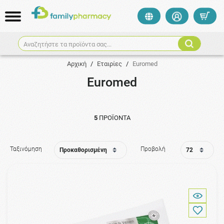
Αναζητήστε τα προϊόντα σας...
Αρχική
/
Εταιρίες
/
Euromed
Euromed
5
ΠΡΟΪΌΝΤΑ
Ταξινόμηση
Προβολή