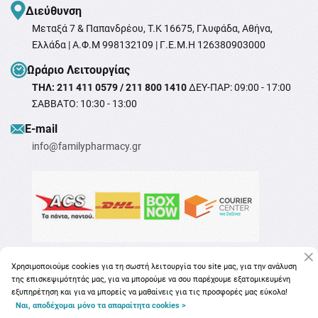
Διεύθυνση
Μεταξά 7 & Παπανδρέου, T.K 16675, Γλυφάδα, Αθήνα,
Ελλάδα | Α.Φ.Μ 998132109 | Γ.Ε.Μ.Η 126380903000
Ωράριο Λειτουργίας
ΤΗΛ: 211 411 0579 / 211 800 1410
ΔΕΥ-ΠΑΡ: 09:00 - 17:00
ΣΑΒΒΑΤΟ: 10:30 - 13:00
Ε-mail
info@familypharmacy.gr
Χρησιμοποιούμε cookies για τη σωστή λειτουργία του site μας, για την ανάλυση
της επισκεψιμότητάς μας, για να μπορούμε να σου παρέχουμε εξατομικευμένη
εξυπηρέτηση και για να μπορείς να μαθαίνεις για τις προσφορές μας εύκολα!
Ναι, αποδέχομαι μόνο τα απαραίτητα cookies >
Copyright © 2026
familypharmacy.gr