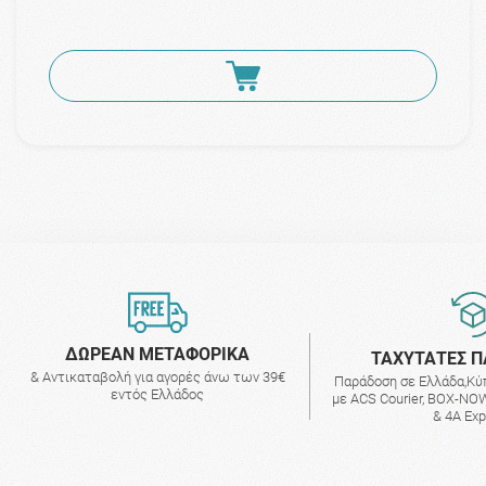
ΔΩΡΕΑΝ ΜΕΤΑΦΟΡΙΚΑ
ΤΑΧΥΤΑΤΕΣ Π
& Αντικαταβολή για αγορές άνω των 39€
Παράδοση σε Ελλάδα,Κύ
εντός Ελλάδος
με ACS Courier, BOX-NOW
& 4A Ex