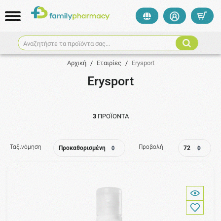
Αναζητήστε τα προϊόντα σας...
Αρχική
/
Εταιρίες
/
Erysport
Erysport
3
ΠΡΟΪΌΝΤΑ
Ταξινόμηση
Προβολή