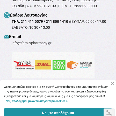
Μεταξά 7 & Παπανδρέου, T.K 16675, Γλυφάδα, Αθήνα,
Ελλάδα | Α.Φ.Μ 998132109 | Γ.Ε.Μ.Η 126380903000
Ωράριο Λειτουργίας
ΤΗΛ: 211 411 0579 / 211 800 1410
ΔΕΥ-ΠΑΡ: 09:00 - 17:00
ΣΑΒΒΑΤΟ: 10:30 - 13:00
Ε-mail
info@familypharmacy.gr
Χρησιμοποιούμε cookies για τη σωστή λειτουργία του site μας, για την ανάλυση
της επισκεψιμότητάς μας, για να μπορούμε να σου παρέχουμε εξατομικευμένη
εξυπηρέτηση και για να μπορείς να μαθαίνεις για τις προσφορές μας εύκολα!
Ναι, αποδέχομαι μόνο τα απαραίτητα cookies >
Copyright © 2026
familypharmacy.gr
Ναι, τα αποδέχομαι