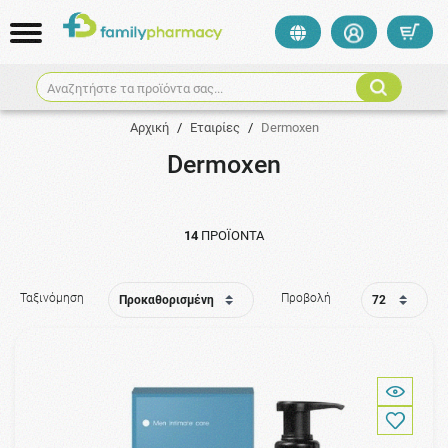
Αναζητήστε τα προϊόντα σας...
Αρχική
/
Εταιρίες
/
Dermoxen
Dermoxen
14
ΠΡΟΪΌΝΤΑ
Ταξινόμηση
Προβολή