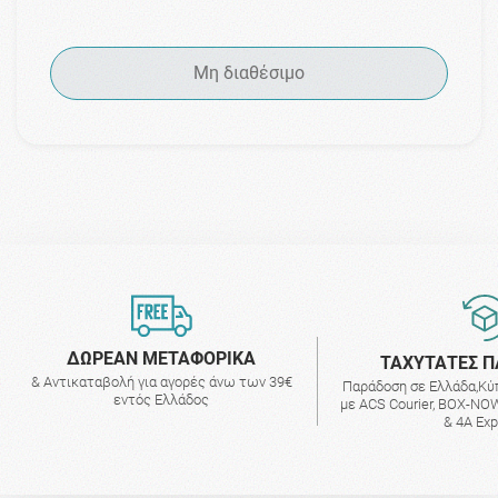
Μη διαθέσιμο
ΔΩΡΕΑΝ ΜΕΤΑΦΟΡΙΚΑ
ΤΑΧΥΤΑΤΕΣ Π
& Αντικαταβολή για αγορές άνω των 39€
Παράδοση σε Ελλάδα,Κύ
εντός Ελλάδος
με ACS Courier, BOX-NOW
& 4A Ex