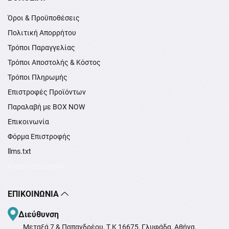
Όροι & Προϋποθέσεις
Πολιτική Απορρήτου
Τρόποι Παραγγελίας
Τρόποι Αποστολής & Κόστος
Τρόποι Πληρωμής
Επιστροφές Προϊόντων
Παραλαβή με BOX NOW
Επικοινωνία
Φόρμα Επιστροφής
llms.txt
Ρυθμίσεις Cookie
ΕΠΙΚΟΙΝΩΝΊΑ
Διεύθυνση
Μεταξά 7 & Παπανδρέου, T.K 16675, Γλυφάδα, Αθήνα,