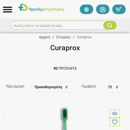
Αναζητήστε τα προϊόντα σας...
Αρχική
/
Εταιρίες
/
Curaprox
Curaprox
90
ΠΡΟΪΌΝΤΑ
Ταξινόμηση
Προβολή