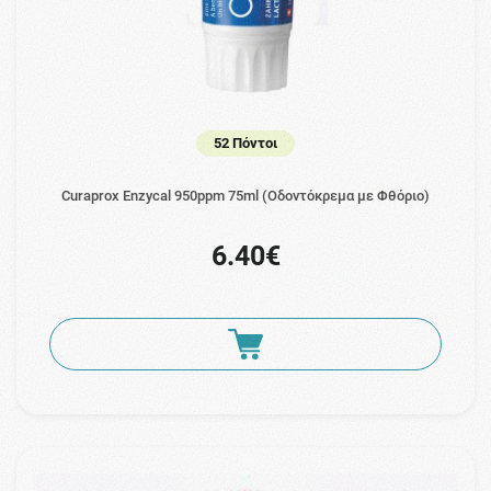
52 Πόντοι
Curaprox Enzycal 950ppm 75ml (Οδοντόκρεμα με Φθόριο)
6.40€