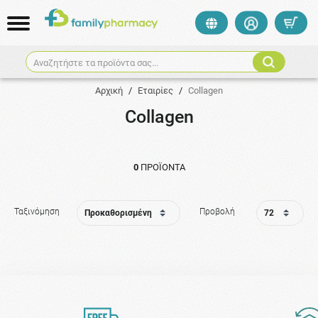
Αναζητήστε τα προϊόντα σας...
Αρχική
/
Εταιρίες
/
Collagen
Collagen
0
ΠΡΟΪΌΝΤΑ
Ταξινόμηση
Προβολή