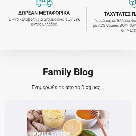
ΔΩΡΕΑΝ ΜΕΤΑΦΟΡΙΚΑ
ΤΑΧΥΤΑΤΕΣ Π
& Αντικαταβολή για αγορές άνω των 39€
Παράδοση σε Ελλάδα,Κύ
εντός Ελλάδος
με ACS Courier, BOX-NOW
& 4A Ex
Family Blog
Ενημερωθείτε απο το Blog μας...