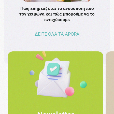
Πώς επηρεάζεται το ανοσοποιητικό
Το 
τον χειμώνα και πώς μπορούμε να το
πρω
ενισχύσουμε
ΔΕΙΤΕ ΟΛΑ ΤΑ ΑΡΘΡΑ