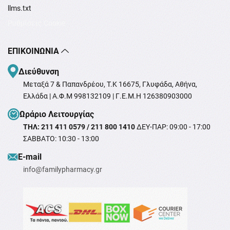
llms.txt
Ρυθμίσεις Cookie
ΕΠΙΚΟΙΝΩΝΊΑ
Διεύθυνση
Μεταξά 7 & Παπανδρέου, T.K 16675, Γλυφάδα, Αθήνα,
Ελλάδα | Α.Φ.Μ 998132109 | Γ.Ε.Μ.Η 126380903000
Ωράριο Λειτουργίας
ΤΗΛ: 211 411 0579 / 211 800 1410
ΔΕΥ-ΠΑΡ: 09:00 - 17:00
ΣΑΒΒΑΤΟ: 10:30 - 13:00
Ε-mail
info@familypharmacy.gr