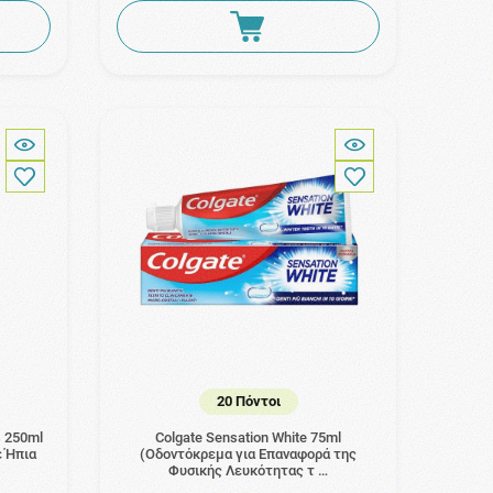
20 Πόντοι
s 250ml
Colgate Sensation White 75ml
ε Ήπια
(Οδοντόκρεμα για Επαναφορά της
Φυσικής Λευκότητας τ …