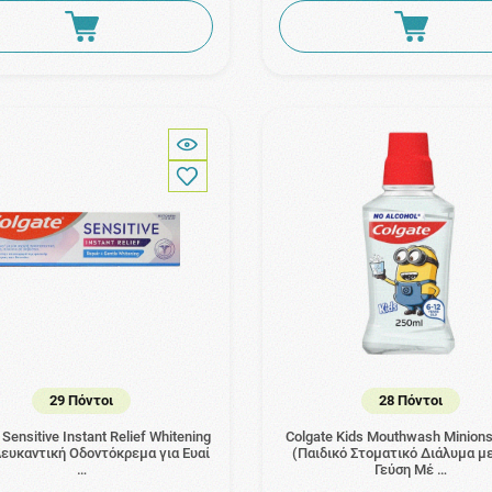
29 Πόντοι
28 Πόντοι
 Sensitive Instant Relief Whitening
Colgate Kids Mouthwash Minion
Λευκαντική Οδοντόκρεμα για Ευαί
(Παιδικό Στοματικό Διάλυμα μ
…
Γεύση Μέ …