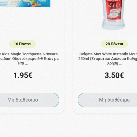
16 Πόντοι
28 Πόντοι
e Kids Magic Toothpaste 6-9years
Colgate Max White Instantly Mo
Παιδική Οδοντόκρεμα 6-9 Ετών με
250ml (Στοματικό Διάλυμα Καθη
Ήπι …
Χρήση …
1.95€
3.50€
Μη διαθέσιμο
Μη διαθέσιμο