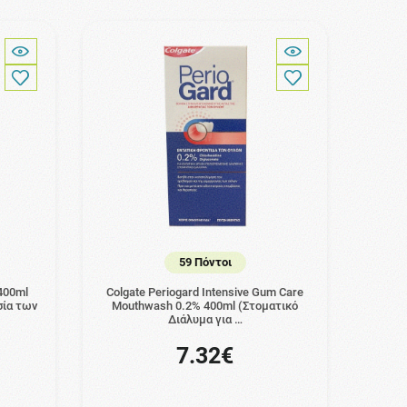
59 Πόντοι
400ml
Colgate Periogard Intensive Gum Care
σία των
Mouthwash 0.2% 400ml (Στοματικό
Διάλυμα για …
7.32€