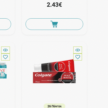
2.43€
26 Πόντοι