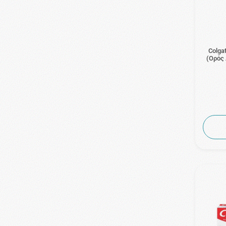
Colga
(Ορός 