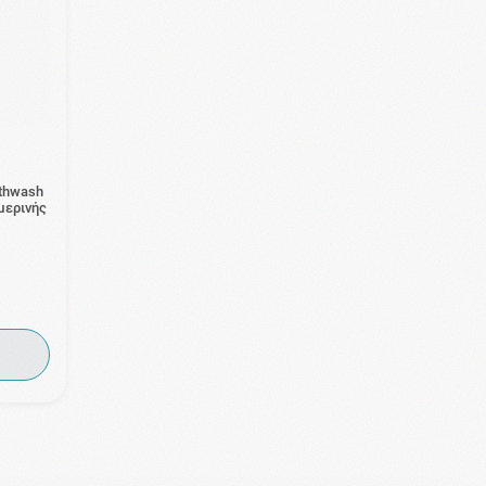
uthwash
μερινής