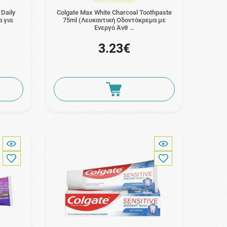
 Daily
Colgate Max White Charcoal Toothpaste
α για
75ml (Λευκαντική Οδοντόκρεμα με
Ενεργό Άνθ …
3.23€