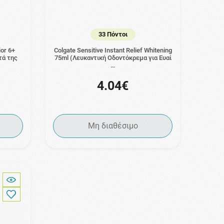
33 Πόντοι
ior 6+
Colgate Sensitive Instant Relief Whitening
τά της
75ml (Λευκαντική Οδοντόκρεμα για Ευαί
…
4.04€
Μη διαθέσιμο