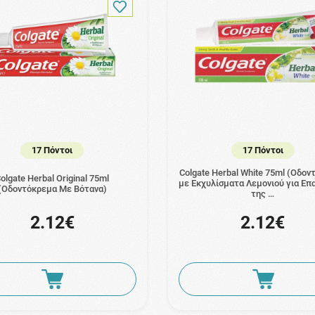
17 Πόντοι
17 Πόντοι
Colgate Herbal White 75ml (Οδο
olgate Herbal Original 75ml
με Εκχυλίσματα Λεμονιού για Ε
(Οδοντόκρεμα Με Βότανα)
της …
2.12€
2.12€