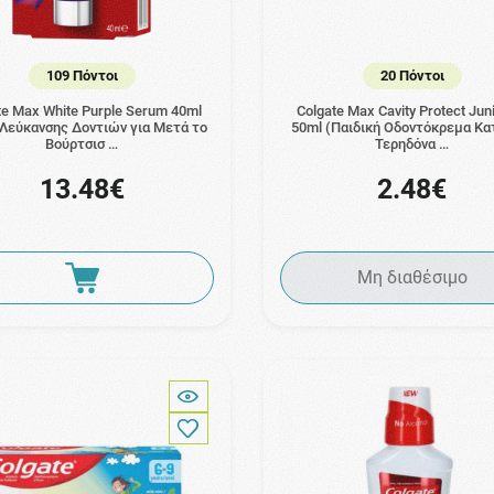
109 Πόντοι
20 Πόντοι
te Max White Purple Serum 40ml
Colgate Max Cavity Protect Jun
Λεύκανσης Δοντιών για Μετά το
50ml (Παιδική Οδοντόκρεμα Κα
Βούρτσισ …
Τερηδόνα …
13.48€
2.48€
Μη διαθέσιμο