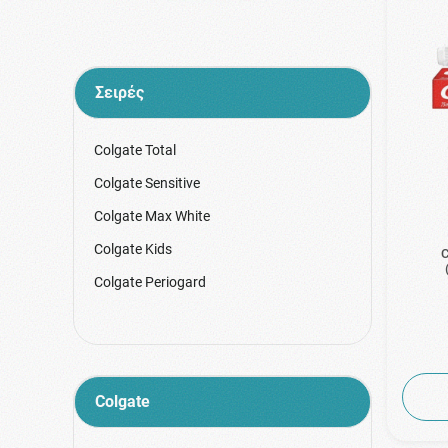
Σειρές
Colgate Total
Colgate Sensitive
Colgate Max White
Colgate Kids
C
Colgate Periogard
Colgate