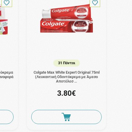
31 Πόντοι
ντόκρεμα
Colgate Max White Expert Original 75ml
παναφορά
(Λευκαντική Οδοντόκρεμα με Άμεσο
Αποτέλεσ …
3.80€