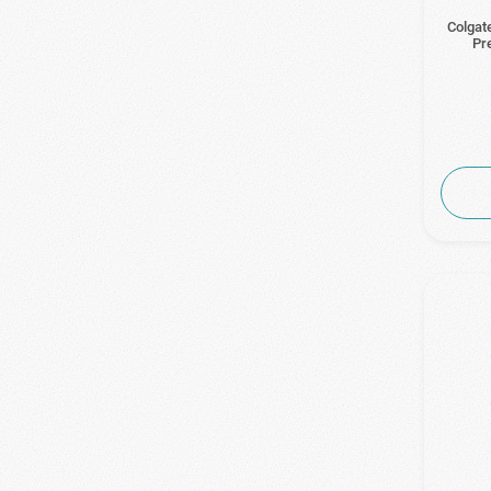
Colgate
Pr