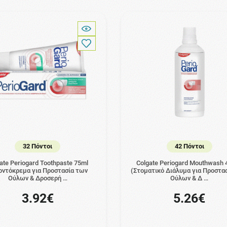
32 Πόντοι
42 Πόντοι
ate Periogard Toothpaste 75ml
Colgate Periogard Mouthwash 
οντόκρεμα για Προστασία των
(Στοματικό Διάλυμα για Προστα
Ούλων & Δροσερή …
Ούλων & Δ …
3.92€
5.26€