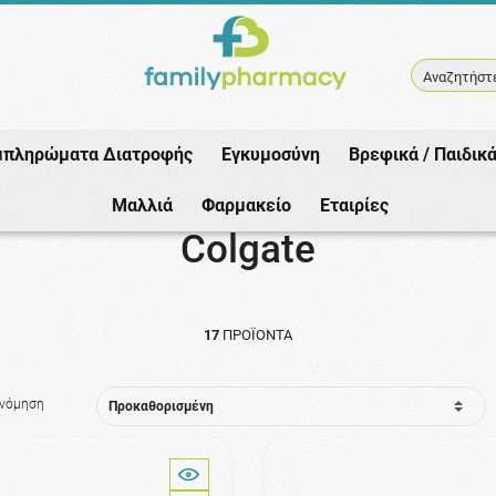
Αναζητήστε
μπληρώματα Διατροφής
Εγκυμοσύνη
Βρεφικά / Παιδικ
Αρχική
/
Εταιρίες
/
Colgate
Μαλλιά
Φαρμακείο
Εταιρίες
Colgate
17
ΠΡΟΪΌΝΤΑ
ινόμηση