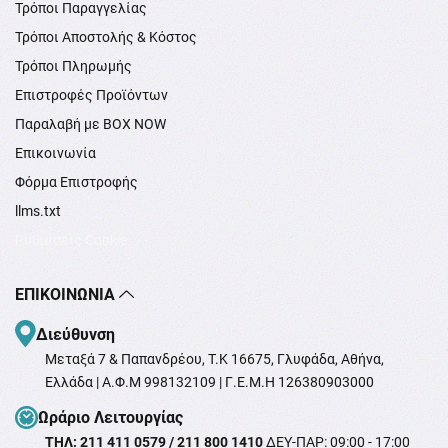
Τρόποι Παραγγελίας
Τρόποι Αποστολής & Κόστος
Τρόποι Πληρωμής
Επιστροφές Προϊόντων
Παραλαβή με BOX NOW
Επικοινωνία
Φόρμα Επιστροφής
llms.txt
Ρυθμίσεις Cookie
ΕΠΙΚΟΙΝΩΝΊΑ
Διεύθυνση
Μεταξά 7 & Παπανδρέου, T.K 16675, Γλυφάδα, Αθήνα,
Ελλάδα | Α.Φ.Μ 998132109 | Γ.Ε.Μ.Η 126380903000
Ωράριο Λειτουργίας
ΤΗΛ: 211 411 0579 / 211 800 1410
ΔΕΥ-ΠΑΡ: 09:00 - 17:00