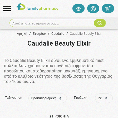
Αναζητήστε τα προϊόντα σας...
Αρχική
/
Εταιρίες
/
Caudalie
/
Caudalie Beauty Elixir
Caudalie Beauty Elixir
Το Caudalie Beauty Elixir είναι ένα εμβληματικό mist
πολλαπλών χρήσεων που συνδυάζει φροντίδα
προσώπου και σταθεροποίηση μακιγιάζ, εμπνευσμένο
από το ελιξίριο νεότητας της βασίλισσας της Ουγγαρίας
του 16ου αιώνα.
Ταξινόμηση
Προβολή
2
ΠΡΟΪΌΝΤΑ