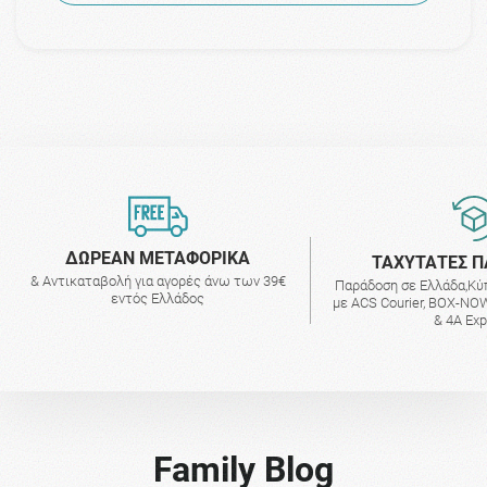
ΔΩΡΕΑΝ ΜΕΤΑΦΟΡΙΚΑ
ΤΑΧΥΤΑΤΕΣ Π
& Αντικαταβολή για αγορές άνω των 39€
Παράδοση σε Ελλάδα,Κύ
εντός Ελλάδος
με ACS Courier, BOX-NOW
& 4A Ex
Family Blog