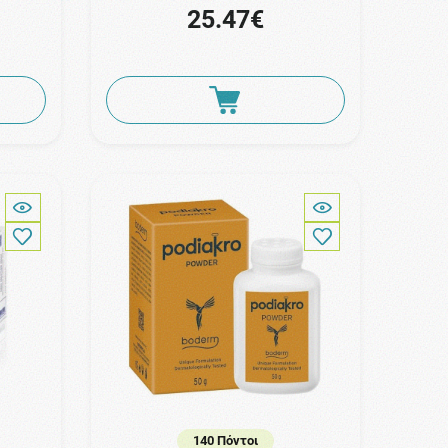
25.47€
140 Πόντοι