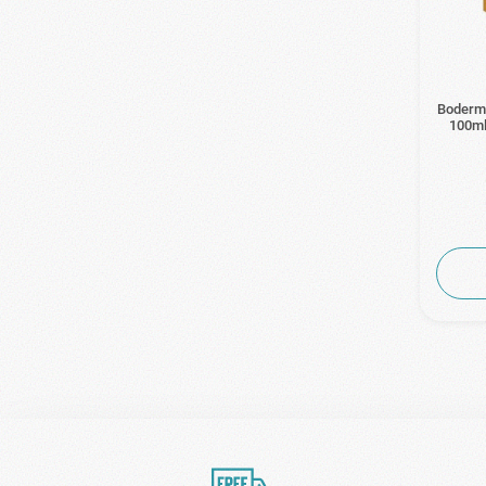
Boderm 
100ml