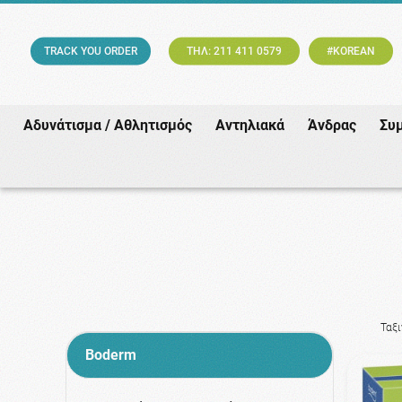
TRACK YOU ORDER
ΤΗΛ: 211 411 0579
#KOREAN
Αδυνάτισμα / Αθλητισμός
Αντηλιακά
Άνδρας
Συ
Ταξ
Boderm