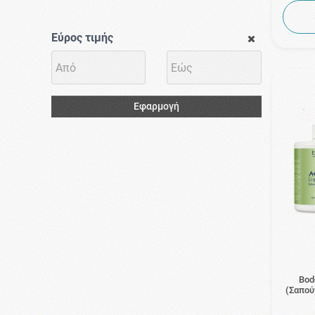
Εύρος τιμής
Εφαρμογή
Bod
(Σαπού