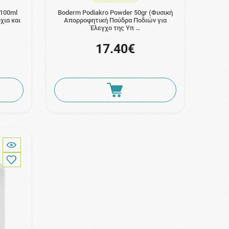
x100ml
Boderm Podiakro Powder 50gr (Φυσική
χια και
Απορροφητική Πούδρα Ποδιών για
Έλεγχο της Υπ …
17.40€