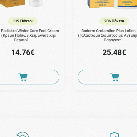
119 Πόντοι
206 Πόντοι
Podiakro Winter Care Foot Cream
Boderm Crotamiton Plus Lotion
 (Κρέμα Ποδιών Χειμωνιάτικης
(Γαλάκτωμα Σώματος με Αντιση
Περιποί …
Παράγοντ …
14.76€
25.48€