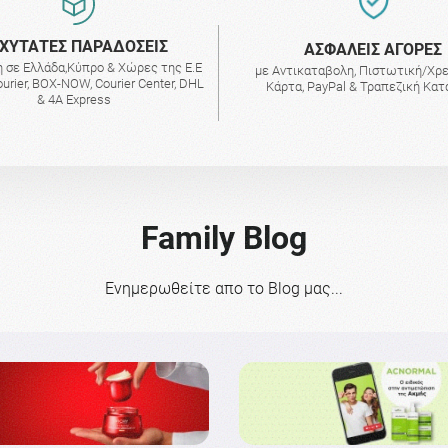
ΧΥΤΑΤΕΣ ΠΑΡΑΔΟΣΕΙΣ
AΣΦΑΛΕΙΣ ΑΓΟΡΕΣ
 σε Ελλάδα,Κύπρο & Χώρες της Ε.Ε
με Αντικαταβολη, Πιστωτική/Χρ
urier, BOX-NOW, Courier Center, DHL
Κάρτα, PayPal & Τραπεζική Κα
& 4A Express
Family Blog
Ενημερωθείτε απο το Blog μας...