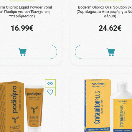
rm Oliprox Liquid Powder 75ml
Boderm Oliprox Oral Solution 3
ρή Πούδρα για τον Έλεγχο της
(Συμπλήρωμα Διατροφής για Νύ
Υπεριδρωσίας)
Δέρμα)
16.99€
24.62€