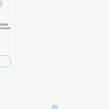
 200ml
πτικούς