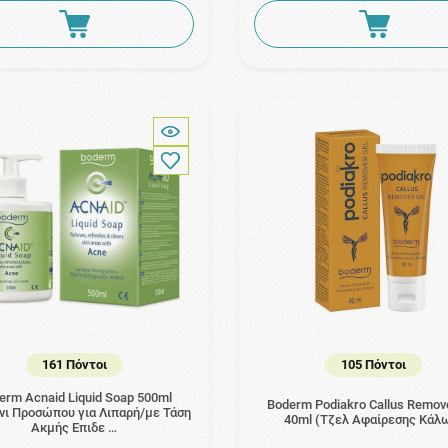
161 Πόντοι
105 Πόντοι
erm Acnaid Liquid Soap 500ml
Boderm Podiakro Callus Remov
νι Προσώπου για Λιπαρή/με Τάση
40ml (Τζελ Αφαίρεσης Κάλ
Ακμής Επιδε …