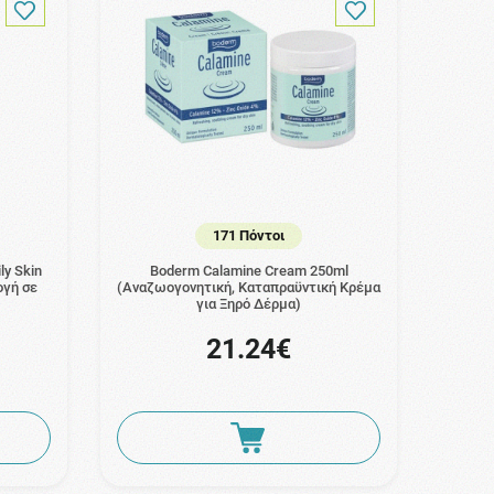
171 Πόντοι
ly Skin
Boderm Calamine Cream 250ml
ογή σε
(Αναζωογονητική, Καταπραϋντική Κρέμα
για Ξηρό Δέρμα)
21.24€