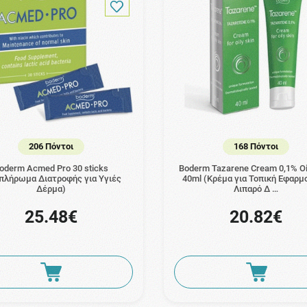
206 Πόντοι
168 Πόντοι
oderm Acmed Pro 30 sticks
Boderm Tazarene Cream 0,1% Oi
πλήρωμα Διατροφής για Υγιές
40ml (Κρέμα για Τοπική Εφαρμ
Δέρμα)
Λιπαρό Δ …
25.48€
20.82€