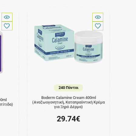
240 Πόντοι
Boderm Calamine Cream 400ml
00ml
(Αναζωογονητική, Καταπραϋντική Κρέμα
τίτιδα)
για Ξηρό Δέρμα)
29.74€