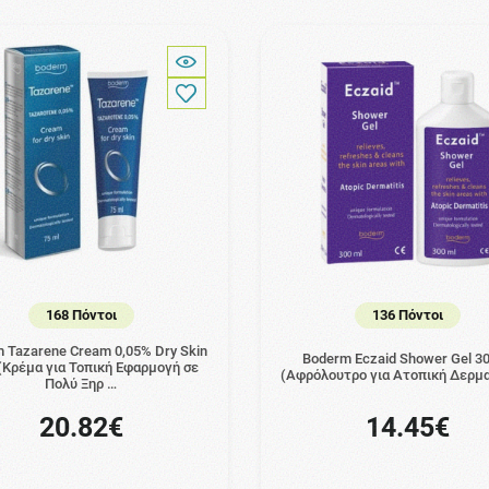
168 Πόντοι
136 Πόντοι
 Tazarene Cream 0,05% Dry Skin
Boderm Eczaid Shower Gel 3
(Κρέμα για Τοπική Εφαρμογή σε
(Αφρόλουτρο για Ατοπική Δερμα
Πολύ Ξηρ …
20.82€
14.45€