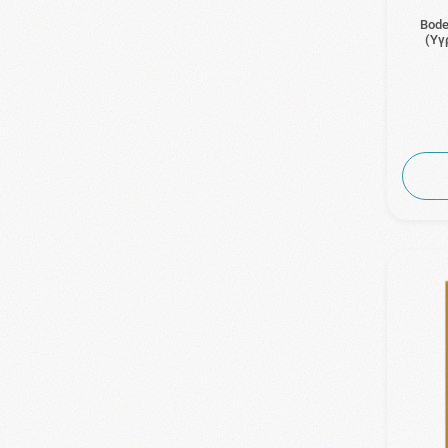
Bode
(Υγ