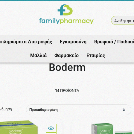
Αναζητήστε
μπληρώματα Διατροφής
Εγκυμοσύνη
Βρεφικά / Παιδικ
Αρχική
/
Εταιρίες
/
Boderm
Μαλλιά
Φαρμακείο
Εταιρίες
Boderm
14
ΠΡΟΪΌΝΤΑ
ινόμηση