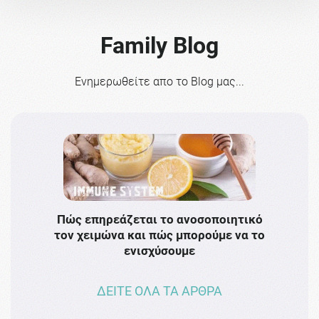
Family Blog
Ενημερωθείτε απο το Blog μας...
Πώς επηρεάζεται το ανοσοποιητικό
Το 
τον χειμώνα και πώς μπορούμε να το
πρω
ενισχύσουμε
ΔΕΙΤΕ ΟΛΑ ΤΑ ΑΡΘΡΑ