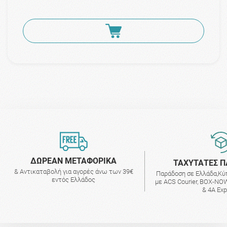
ΔΩΡΕΑΝ ΜΕΤΑΦΟΡΙΚΑ
ΤΑΧΥΤΑΤΕΣ Π
& Αντικαταβολή για αγορές άνω των 39€
Παράδοση σε Ελλάδα,Κύ
εντός Ελλάδος
με ACS Courier, BOX-NOW
& 4A Ex