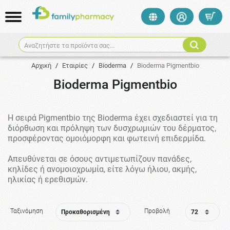
Αναζητήστε τα προϊόντα σας...
Αρχική
/
Εταιρίες
/
Bioderma
/
Bioderma Pigmentbio
Bioderma Pigmentbio
Η σειρά Pigmentbio της Bioderma έχει σχεδιαστεί για τη
διόρθωση και πρόληψη των δυσχρωμιών του δέρματος,
προσφέροντας ομοιόμορφη και φωτεινή επιδερμίδα.
Απευθύνεται σε όσους αντιμετωπίζουν πανάδες,
κηλίδες ή ανομοιοχρωμία, είτε λόγω ήλιου, ακμής,
ηλικίας ή ερεθισμών.
Ταξινόμηση
Προβολή