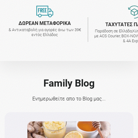
ΔΩΡΕΑΝ ΜΕΤΑΦΟΡΙΚΑ
ΤΑΧΥΤΑΤΕΣ Π
& Αντικαταβολή για αγορές άνω των 39€
Παράδοση σε Ελλάδα,Κύ
εντός Ελλάδος
με ACS Courier, BOX-NOW
& 4A Ex
Family Blog
Ενημερωθείτε απο το Blog μας...