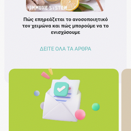
Πώς επηρεάζεται το ανοσοποιητικό
Το 
τον χειμώνα και πώς μπορούμε να το
πρω
ενισχύσουμε
ΔΕΙΤΕ ΟΛΑ ΤΑ ΑΡΘΡΑ