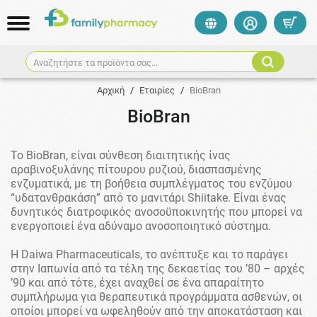
Αναζητήστε τα προϊόντα σας...
Αρχική
/
Εταιρίες
/
BioBran
BioBran
Το BioBran, είναι σύνθεση διαιτητικής ίνας
αραβινοξυλάνης πίτουρου ρυζιού, διασπασμένης
ενζυματικά, με τη βοήθεια συμπλέγματος του ενζύμου
“υδατανθρακάση” από το μανιτάρι Shiitake. Είναι ένας
δυνητικός διατροφικός ανοσοϋποκινητής που μπορεί να
ενεργοποιεί ένα αδύναμο ανοσοποιητικό σύστημα.
Η Daiwa Pharmaceuticals, το ανέπτυξε και το παράγει
στην Ιαπωνία από τα τέλη της δεκαετίας του ’80 – αρχές
’90 και από τότε, έχει αναχθεί σε ένα απαραίτητο
συμπλήρωμα για θεραπευτικά προγράμματα ασθενών, οι
οποίοι μπορεί να ωφεληθούν από την αποκατάσταση και