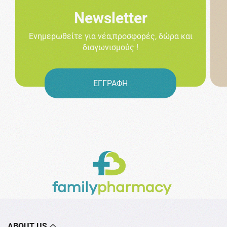
Newsletter
Ενημερωθείτε για νέα,προσφορές, δώρα και
διαγωνισμούς !
ΕΓΓΡΑΦΗ
ABOUT US