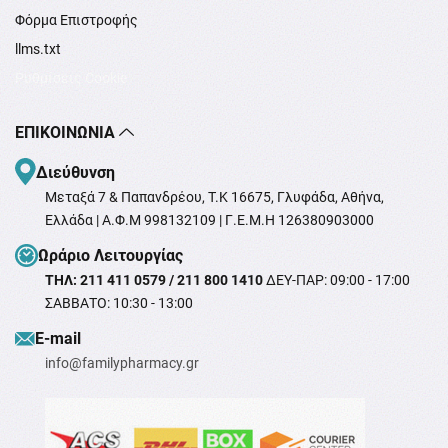
Φόρμα Επιστροφής
llms.txt
Ρυθμίσεις Cookie
ΕΠΙΚΟΙΝΩΝΊΑ
Διεύθυνση
Μεταξά 7 & Παπανδρέου, T.K 16675, Γλυφάδα, Αθήνα,
Ελλάδα | Α.Φ.Μ 998132109 | Γ.Ε.Μ.Η 126380903000
Ωράριο Λειτουργίας
ΤΗΛ: 211 411 0579 / 211 800 1410
ΔΕΥ-ΠΑΡ: 09:00 - 17:00
ΣΑΒΒΑΤΟ: 10:30 - 13:00
Ε-mail
info@familypharmacy.gr