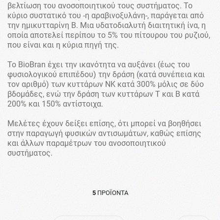
βελτίωση του ανοσοποιητικού τους συστήματος. Το
κύριο συστατικό του -η αραβινοξυλάνη-, παράγεται από
την ημικυτταρίνη Β. Μια υδατοδιαλυτή διαιτητική ίνα, η
οποία αποτελεί περίπου το 5% του πίτουρου του ρυζιού,
που είναι και η κύρια πηγή της.
Το BioBran έχει την ικανότητα να αυξάνει (έως του
φυσιολογικού επιπέδου) την δράση (κατά συνέπεια και
τον αριθμό) των κυττάρων ΝΚ κατά 300% μόλις σε δύο
βδομάδες, ενώ την δράση των κυττάρων Τ και Β κατά
200% και 150% αντίστοιχα.
Μελέτες έχουν δείξει επίσης, ότι μπορεί να βοηθήσει
στην παραγωγή φυσικών αντισωμάτων, καθώς επίσης
και άλλων παραμέτρων του ανοσοποιητικού
συστήματος.
5
ΠΡΟΪΌΝΤΑ