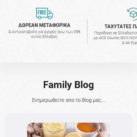
ΔΩΡΕΑΝ ΜΕΤΑΦΟΡΙΚΑ
ΤΑΧΥΤΑΤΕΣ Π
& Αντικαταβολή για αγορές άνω των 39€
Παράδοση σε Ελλάδα,Κύ
εντός Ελλάδος
με ACS Courier, BOX-NOW
& 4A Ex
Family Blog
Ενημερωθείτε απο το Blog μας...