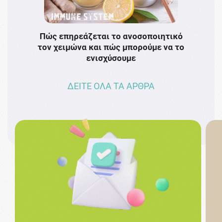
Πώς επηρεάζεται το ανοσοποιητικό
Το 
τον χειμώνα και πώς μπορούμε να το
πρω
ενισχύσουμε
ΔΕΙΤΕ ΟΛΑ ΤΑ ΑΡΘΡΑ