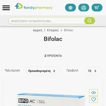
Αναζητήστε τα προϊόντα σας...
Αρχική
/
Εταιρίες
/
Bifolac
Bifolac
2
ΠΡΟΪΌΝΤΑ
Ταξινόμηση
Προβολή