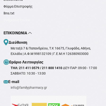
Φόρμα Επιστροφής
llms.txt
Ρυθμίσεις Cookie
ΕΠΙΚΟΙΝΩΝΊΑ
Διεύθυνση
Μεταξά 7 & Παπανδρέου, T.K 16675, Γλυφάδα, Αθήνα,
Ελλάδα | Α.Φ.Μ 998132109 | Γ.Ε.Μ.Η 126380903000
Ωράριο Λειτουργίας
ΤΗΛ: 211 411 0579 / 211 800 1410
ΔΕΥ-ΠΑΡ: 09:00 - 17:00
ΣΑΒΒΑΤΟ: 10:30 - 13:00
Ε-mail
info@familypharmacy.gr