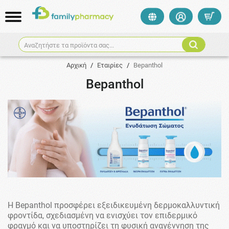
Αναζητήστε τα προϊόντα σας...
Αρχική
/
Εταιρίες
/
Bepanthol
Bepanthol
Η Bepanthol προσφέρει εξειδικευμένη δερμοκαλλυντική
φροντίδα, σχεδιασμένη να ενισχύει τον επιδερμικό
φραγμό και να υποστηρίζει τη φυσική αναγέννηση της