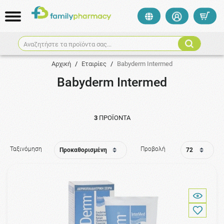
Αναζητήστε τα προϊόντα σας...
Αρχική
/
Εταιρίες
/
Babyderm Intermed
Babyderm Intermed
3
ΠΡΟΪΌΝΤΑ
Ταξινόμηση
Προβολή