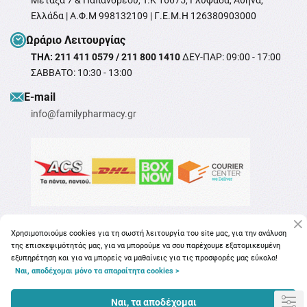
Μεταξά 7 & Παπανδρέου, T.K 16675, Γλυφάδα, Αθήνα,
Ελλάδα | Α.Φ.Μ 998132109 | Γ.Ε.Μ.Η 126380903000
Ωράριο Λειτουργίας
ΤΗΛ: 211 411 0579 / 211 800 1410
ΔΕΥ-ΠΑΡ: 09:00 - 17:00
ΣΑΒΒΑΤΟ: 10:30 - 13:00
Ε-mail
info@familypharmacy.gr
Χρησιμοποιούμε cookies για τη σωστή λειτουργία του site μας, για την ανάλυση
της επισκεψιμότητάς μας, για να μπορούμε να σου παρέχουμε εξατομικευμένη
εξυπηρέτηση και για να μπορείς να μαθαίνεις για τις προσφορές μας εύκολα!
Ναι, αποδέχομαι μόνο τα απαραίτητα cookies >
Copyright © 2026
familypharmacy.gr
Ναι, τα αποδέχομαι