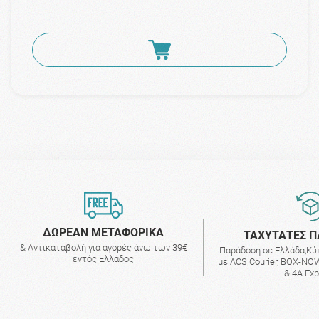
ΔΩΡΕΑΝ ΜΕΤΑΦΟΡΙΚΑ
ΤΑΧΥΤΑΤΕΣ Π
& Αντικαταβολή για αγορές άνω των 39€
Παράδοση σε Ελλάδα,Κύ
εντός Ελλάδος
με ACS Courier, BOX-NOW
& 4A Ex