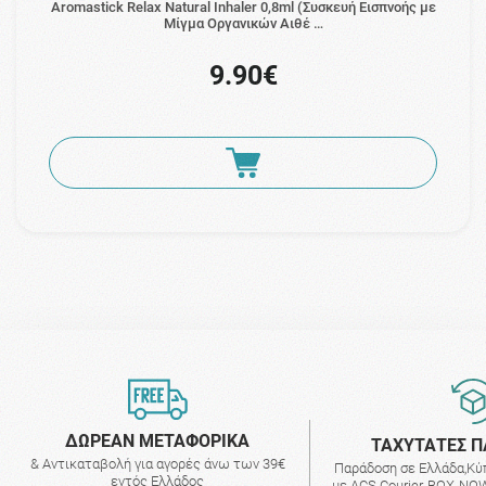
Aromastick Relax Natural Inhaler 0,8ml (Συσκευή Εισπνοής με
Μίγμα Οργανικών Αιθέ …
9.90€
ΔΩΡΕΑΝ ΜΕΤΑΦΟΡΙΚΑ
ΤΑΧΥΤΑΤΕΣ Π
& Αντικαταβολή για αγορές άνω των 39€
Παράδοση σε Ελλάδα,Κύ
εντός Ελλάδος
με ACS Courier, BOX-NOW