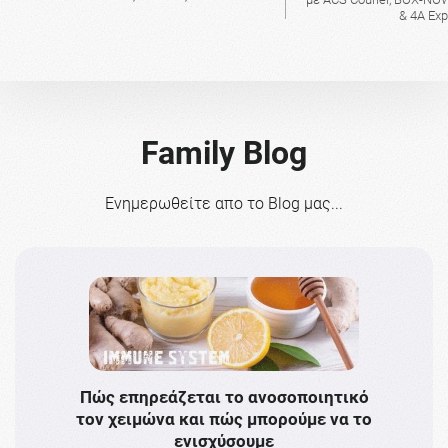
& 4A Ex
Family Blog
Ενημερωθείτε απο το Blog μας...
Πώς επηρεάζεται το ανοσοποιητικό
Το 
τον χειμώνα και πώς μπορούμε να το
πρω
ενισχύσουμε