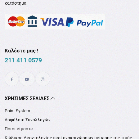
κατάστημα.
Καλέστε μας !
211 411 0579
XΡΉΣΙΜΕΣ ΣΕΛΊΔΕΣ
Point System
Ασφάλεια Συναλλαγών
Ποιοι είμαστε
Κώδικας Δεοντολογίας περί ανακοινώσεων μείωσης της τιμής