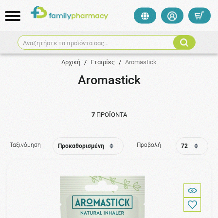
Αναζητήστε τα προϊόντα σας...
Αρχική
/
Εταιρίες
/
Aromastick
Aromastick
7
ΠΡΟΪΌΝΤΑ
Ταξινόμηση
Προβολή