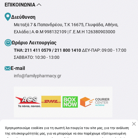
ΕΠΙΚΟΙΝΩΝΊΑ
Διεύθυνση
Μεταξά 7 & Παπανδρέου, T.K 16675, Γλυφάδα, Αθήνα,
Ελλάδα | Α.Φ.Μ 998132109 | Γ.Ε.Μ.Η 126380903000
Ωράριο Λειτουργίας
ΤΗΛ: 211 411 0579 / 211 800 1410
ΔΕΥ-ΠΑΡ: 09:00 - 17:00
ΣΑΒΒΑΤΟ: 10:30 - 13:00
Ε-mail
info@familypharmacy.gr
Χρησιμοποιούμε cookies για τη σωστή λειτουργία του site μας, για την ανάλυση
της επισκεψιμότητάς μας, για να μπορούμε να σου παρέχουμε εξατομικευμένη