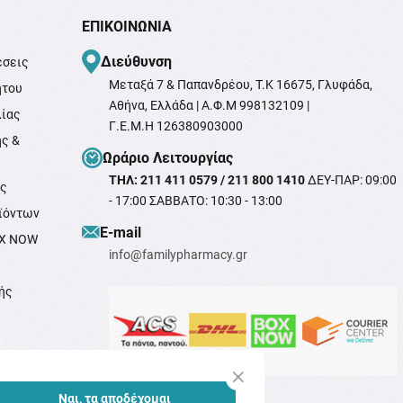
ΕΠΙΚΟΙΝΩΝΊΑ
Διεύθυνση
έσεις
Μεταξά 7 & Παπανδρέου, T.K 16675, Γλυφάδα,
ήτου
Αθήνα, Ελλάδα | Α.Φ.Μ 998132109 |
λίας
Γ.Ε.Μ.Η 126380903000
ής &
Ωράριο Λειτουργίας
ΤΗΛ: 211 411 0579 / 211 800 1410
ΔΕΥ-ΠΑΡ: 09:00
ής
- 17:00 ΣΑΒΒΑΤΟ: 10:30 - 13:00
ϊόντων
Ε-mail
OX NOW
info@familypharmacy.gr
ής
e
Ναι, τα αποδέχομαι