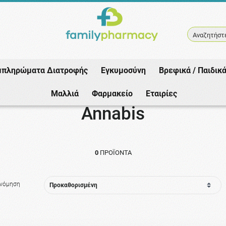
Αναζητήστε
μπληρώματα Διατροφής
Εγκυμοσύνη
Βρεφικά / Παιδικ
Αρχική
/
Εταιρίες
/
Annabis
Μαλλιά
Φαρμακείο
Εταιρίες
Annabis
0
ΠΡΟΪΌΝΤΑ
ινόμηση