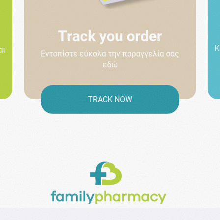
Track you order
Κ
αι
Εντοπίστε εύκολα την παραγγελία σας
εδώ
TRACK NOW