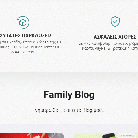
ΧΥΤΑΤΕΣ ΠΑΡΑΔΟΣΕΙΣ
AΣΦΑΛΕΙΣ ΑΓΟΡΕΣ
 σε Ελλάδα,Κύπρο & Χώρες της Ε.Ε
με Αντικαταβολη, Πιστωτική/Χρ
urier, BOX-NOW, Courier Center, DHL
Κάρτα, PayPal & Τραπεζική Κα
& 4A Express
Family Blog
Ενημερωθείτε απο το Blog μας...