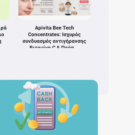
ιρά
Apivita Bee Tech
ιο
Concentrates: Ισχυρός
η
συνδυασμός αντιγήρανσης
Bιταμίνη C & Πρόπ …