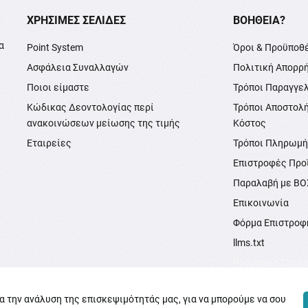
XΡΉΣΙΜΕΣ ΣΕΛΊΔΕΣ
ΒΟΉΘΕΙΑ?
α
Point System
Όροι & Προϋποθ
Ασφάλεια Συναλλαγών
Πολιτική Απορρ
Ποιοι είμαστε
Τρόποι Παραγγε
Κώδικας Δεοντολογίας περί
Τρόποι Αποστολ
ανακοινώσεων μείωσης της τιμής
Κόστος
Εταιρείες
Τρόποι Πληρωμ
Επιστροφές Προ
Παραλαβή με B
Επικοινωνία
Φόρμα Επιστροφ
llms.txt
Ρυθμίσεις Cooki
ια την ανάλυση της επισκεψιμότητάς μας, για να μπορούμε να σου