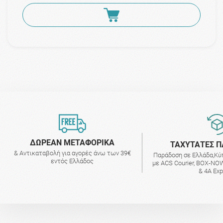
ΔΩΡΕΑΝ ΜΕΤΑΦΟΡΙΚΑ
ΤΑΧΥΤΑΤΕΣ Π
& Αντικαταβολή για αγορές άνω των 39€
Παράδοση σε Ελλάδα,Κύ
εντός Ελλάδος
με ACS Courier, BOX-NOW
& 4A Ex