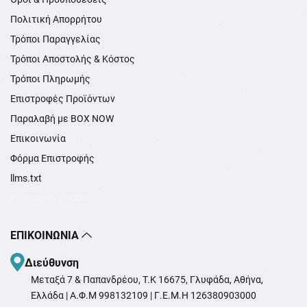
Πολιτική Απορρήτου
Τρόποι Παραγγελίας
Τρόποι Αποστολής & Κόστος
Τρόποι Πληρωμής
Επιστροφές Προϊόντων
Παραλαβή με BOX NOW
Επικοινωνία
Φόρμα Επιστροφής
llms.txt
Ρυθμίσεις Cookie
ΕΠΙΚΟΙΝΩΝΊΑ
Διεύθυνση
Μεταξά 7 & Παπανδρέου, T.K 16675, Γλυφάδα, Αθήνα,
Ελλάδα | Α.Φ.Μ 998132109 | Γ.Ε.Μ.Η 126380903000