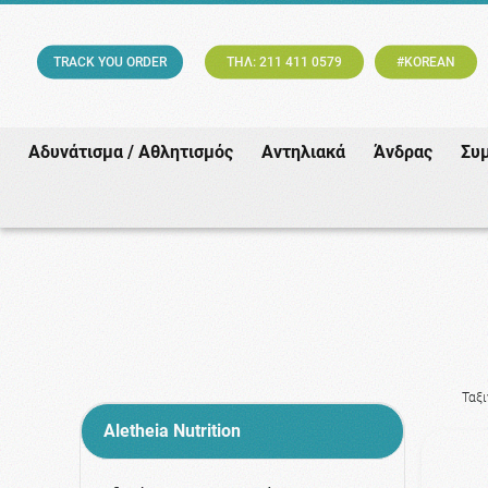
TRACK YOU ORDER
ΤΗΛ: 211 411 0579
#KOREAN
Αδυνάτισμα / Αθλητισμός
Αντηλιακά
Άνδρας
Συ
Ταξ
Aletheia Nutrition