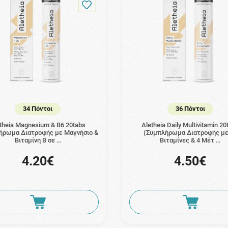
34 Πόντοι
36 Πόντοι
theia Magnesium & B6 20tabs
Aletheia Daily Multivitamin 20
ήρωμα Διατροφής με Μαγνήσιο &
(Συμπλήρωμα Διατροφής με
Βιταμίνη B σε …
Βιταμίνες & 4 Μέτ …
4.20€
4.50€