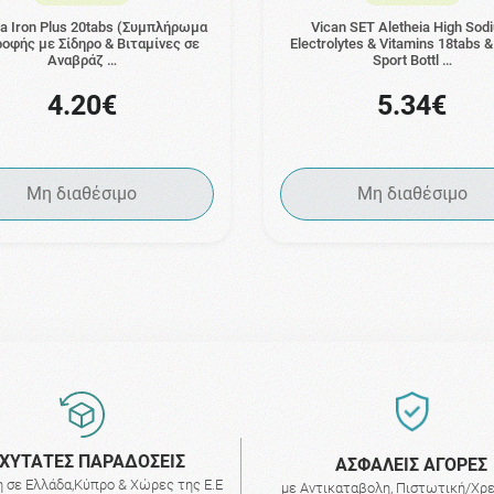
ia Iron Plus 20tabs (Συμπλήρωμα
Vican SET Aletheia High Sod
οφής με Σίδηρο & Βιταμίνες σε
Electrolytes & Vitamins 18tabs
Αναβράζ …
Sport Bottl …
4.20€
5.34€
Μη διαθέσιμο
Μη διαθέσιμο
ΧΥΤΑΤΕΣ ΠΑΡΑΔΟΣΕΙΣ
AΣΦΑΛΕΙΣ ΑΓΟΡΕΣ
 σε Ελλάδα,Κύπρο & Χώρες της Ε.Ε
με Αντικαταβολη, Πιστωτική/Χρ