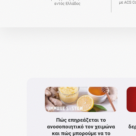
με ACS Co
εντός Ελλάδος
Πώς επηρεάζεται το
ανοσοποιητικό τον χειμώνα
δε
και πώς μπορούμε να το