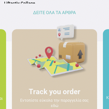
Liftactiv Collage …
ΔΕΙΤΕ ΟΛΑ ΤΑ ΑΡΘΡΑ
Track you order
Κ
αι
Εντοπίστε εύκολα την παραγγελία σας
εδώ