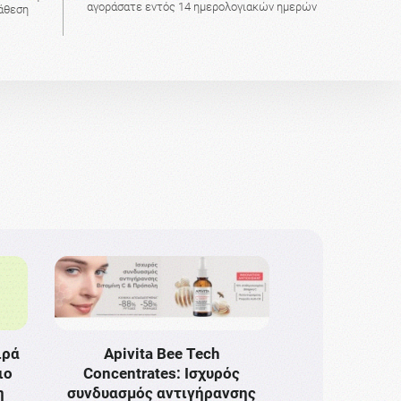
αγοράσατε εντός 14 ημερολογιακών ημερών
τάθεση
ιρά
Apivita Bee Tech
ιο
Concentrates: Ισχυρός
η
συνδυασμός αντιγήρανσης