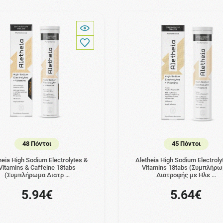
48 Πόντοι
45 Πόντοι
heia High Sodium Electrolytes &
Aletheia High Sodium Electroly
Vitamins & Caffeine 18tabs
Vitamins 18tabs (Συμπλήρ
(Συμπλήρωμα Διατρ …
Διατροφής με Ηλε …
5.94€
5.64€