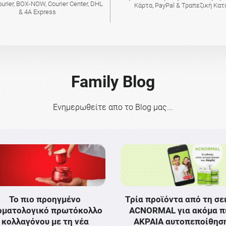
urier, BOX-NOW, Courier Center, DHL
Κάρτα, PayPal & Τραπεζική Κα
& 4A Express
Family Blog
Ενημερωθείτε απο το Blog μας...
Το πιο προηγμένο
Τρία προϊόντα από τη σε
ρματολογικό πρωτόκολλο
ACNORMAL για ακόμα π
κολλαγόνου με τη νέα
ΑΚΡΑΙΑ αυτοπεποίθησ