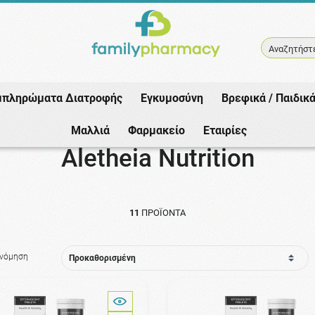
Αναζητήστε
μπληρώματα Διατροφής
Εγκυμοσύνη
Βρεφικά / Παιδικ
Αρχική
/
Εταιρίες
/
Aletheia Nutrition
Μαλλιά
Φαρμακείο
Εταιρίες
Aletheia Nutrition
11
ΠΡΟΪΌΝΤΑ
ινόμηση