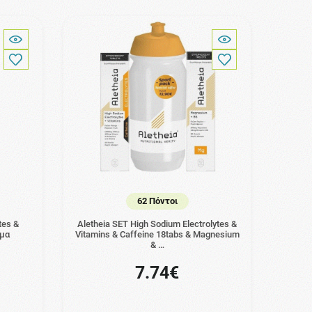
62 Πόντοι
tes &
Aletheia SET High Sodium Electrolytes &
ωμα
Vitamins & Caffeine 18tabs & Magnesium
& …
7.74€