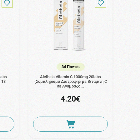
34 Πόντοι
tabs
Aletheia Vitamin C 1000mg 20tabs
 13
(Συμπλήρωμα Διατροφής με Βιταμίνη C
σε Αναβράζο …
4.20€