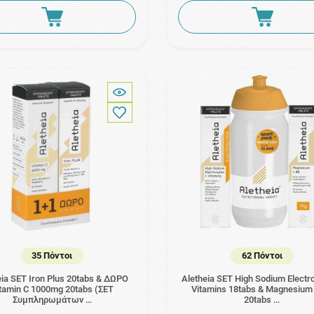
35 Πόντοι
62 Πόντοι
eia SET Iron Plus 20tabs & ΔΩΡΟ
Aletheia SET High Sodium Electro
tamin C 1000mg 20tabs (ΣΕΤ
Vitamins 18tabs & Magnesium
Συμπληρωμάτων …
20tabs …