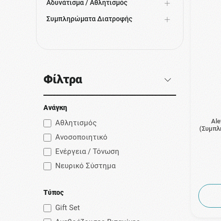
Αδυνάτισμα / Αθλητισμός
Συμπληρώματα Διατροφής
Φίλτρα
Ανάγκη
Ale
Αθλητισμός
(Συμπλ
Ανοσοποιητικό
Ενέργεια / Τόνωση
Νευρικό Σύστημα
Τύπος
Gift Set