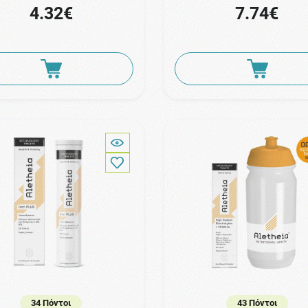
4.32€
7.74€
34 Πόντοι
43 Πόντοι