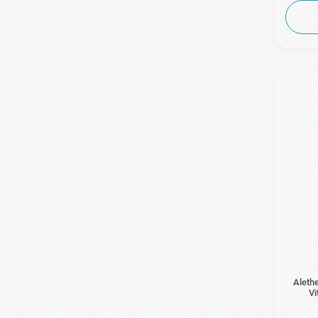
Aleth
Vi