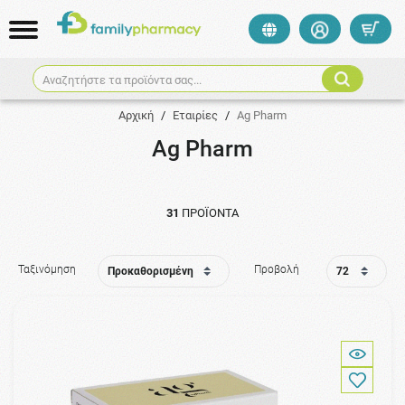
Αναζητήστε τα προϊόντα σας...
Αρχική
/
Εταιρίες
/
Ag Pharm
Ag Pharm
31
ΠΡΟΪΌΝΤΑ
Ταξινόμηση
Προβολή