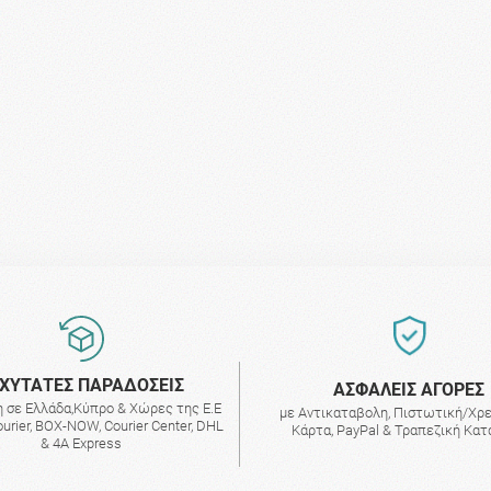
ΧΥΤΑΤΕΣ ΠΑΡΑΔΟΣΕΙΣ
AΣΦΑΛΕΙΣ ΑΓΟΡΕΣ
 σε Ελλάδα,Κύπρο & Χώρες της Ε.Ε
με Αντικαταβολη, Πιστωτική/Χρ
urier, BOX-NOW, Courier Center, DHL
Κάρτα, PayPal & Τραπεζική Κα
& 4A Express