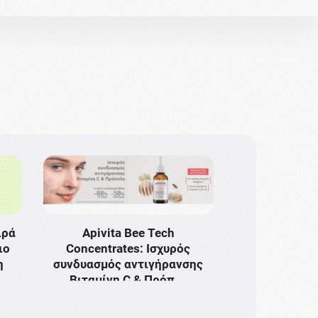
ιρά
Apivita Bee Tech
ιο
Concentrates: Ισχυρός
η
συνδυασμός αντιγήρανσης
Bιταμίνη C & Πρόπ …