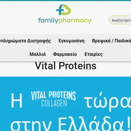
Αναζητήστε
μπληρώματα Διατροφής
Εγκυμοσύνη
Βρεφικά / Παιδικ
Αρχική
/
Εταιρίες
/
Ραγάδες
Μαλλιά
Φαρμακείο
Εταιρίες
Vital Proteins