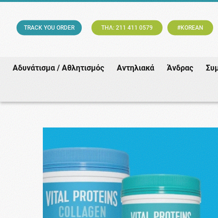
TRACK YOU ORDER
ΤΗΛ: 211 411 0579
#KOREAN
Αδυνάτισμα / Αθλητισμός
Αντηλιακά
Άνδρας
Συ