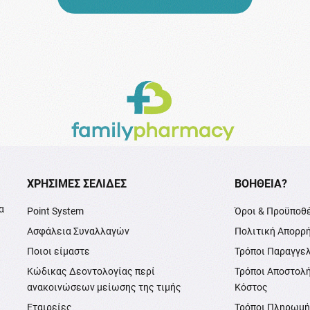
XΡΉΣΙΜΕΣ ΣΕΛΊΔΕΣ
ΒΟΉΘΕΙΑ?
α
Point System
Όροι & Προϋποθ
Ασφάλεια Συναλλαγών
Πολιτική Απορρ
Ποιοι είμαστε
Τρόποι Παραγγε
Κώδικας Δεοντολογίας περί
Τρόποι Αποστολ
ανακοινώσεων μείωσης της τιμής
Κόστος
Εταιρείες
Τρόποι Πληρωμ