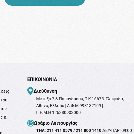
ΕΠΙΚΟΙΝΩΝΊΑ
Διεύθυνση
έσεις
Μεταξά 7 & Παπανδρέου, T.K 16675, Γλυφάδα,
ήτου
Αθήνα, Ελλάδα | Α.Φ.Μ 998132109 |
λίας
Γ.Ε.Μ.Η 126380903000
ής &
Ωράριο Λειτουργίας
ΤΗΛ: 211 411 0579 / 211 800 1410
ΔΕΥ-ΠΑΡ: 09:00
ής