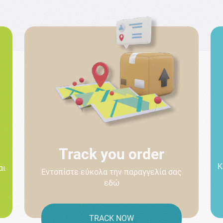
Track you order
Κ
αι
Εντοπίστε εύκολα την παραγγελία σας
εδώ
TRACK NOW