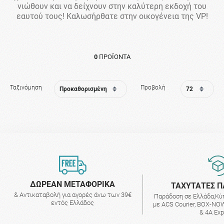
νιώθουν και να δείχνουν στην καλύτερη εκδοχή του
εαυτού τους! Καλωσήρθατε στην οικογένεια της VP!
0
ΠΡΟΪΌΝΤΑ
Ταξινόμηση
Προβολή
ΔΩΡΕΑΝ ΜΕΤΑΦΟΡΙΚΑ
ΤΑΧΥΤΑΤΕΣ Π
& Αντικαταβολή για αγορές άνω των 39€
Παράδοση σε Ελλάδα,Κύ
εντός Ελλάδος
με ACS Courier, BOX-NOW
& 4A Ex