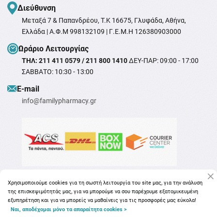
Διεύθυνση
Μεταξά 7 & Παπανδρέου, T.K 16675, Γλυφάδα, Αθήνα,
Ελλάδα | Α.Φ.Μ 998132109 | Γ.Ε.Μ.Η 126380903000
Ωράριο Λειτουργίας
ΤΗΛ: 211 411 0579 / 211 800 1410
ΔΕΥ-ΠΑΡ: 09:00 - 17:00
ΣΑΒΒΑΤΟ: 10:30 - 13:00
Ε-mail
info@familypharmacy.gr
Χρησιμοποιούμε cookies για τη σωστή λειτουργία του site μας, για την ανάλυση
της επισκεψιμότητάς μας, για να μπορούμε να σου παρέχουμε εξατομικευμένη
εξυπηρέτηση και για να μπορείς να μαθαίνεις για τις προσφορές μας εύκολα!
Ναι, αποδέχομαι μόνο τα απαραίτητα cookies >
Copyright © 2026
familypharmacy.gr