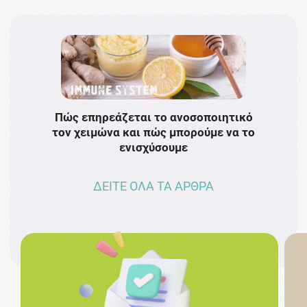
Πώς επηρεάζεται το ανοσοποιητικό
Το 
τον χειμώνα και πώς μπορούμε να το
πρω
ενισχύσουμε
ΔΕΙΤΕ ΟΛΑ ΤΑ ΑΡΘΡΑ