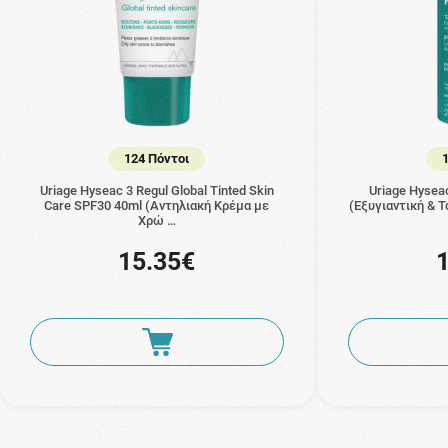
124 Πόντοι
Uriage Hyseac 3 Regul Global Tinted Skin
Uriage Hyseac
Care SPF30 40ml (Αντηλιακή Κρέμα με
(Εξυγιαντική & Τ
Χρώ …
15.35€