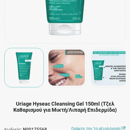
Uriage Hyseac Cleansing Gel 150ml (Τζελ
Καθαρισμού για Μικτή/Λιπαρή Επιδερμίδα)
Γράψτε την 1η αξιολόγηση
N00175568
Κωδικός: