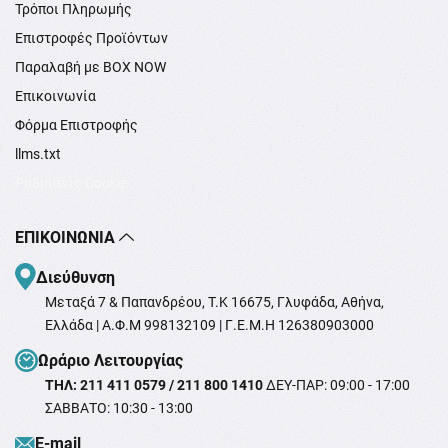
Τρόποι Πληρωμής
Επιστροφές Προϊόντων
Παραλαβή με BOX NOW
Επικοινωνία
Φόρμα Επιστροφής
llms.txt
Ρυθμίσεις Cookie
ΕΠΙΚΟΙΝΩΝΊΑ
Διεύθυνση
Μεταξά 7 & Παπανδρέου, T.K 16675, Γλυφάδα, Αθήνα,
Ελλάδα | Α.Φ.Μ 998132109 | Γ.Ε.Μ.Η 126380903000
Ωράριο Λειτουργίας
ΤΗΛ: 211 411 0579 / 211 800 1410
ΔΕΥ-ΠΑΡ: 09:00 - 17:00
ΣΑΒΒΑΤΟ: 10:30 - 13:00
Ε-mail