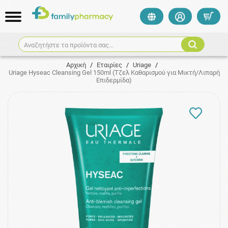
Αναζητήστε τα προϊόντα σας...
Αρχική
/
Εταιρίες
/
Uriage
/
Uriage Hyseac Cleansing Gel 150ml (Τζελ Καθαρισμού για Μικτή/Λιπαρή
Επιδερμίδα)