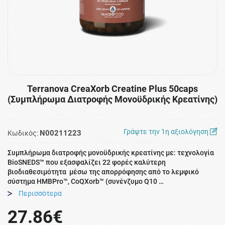
Terranova CreaXorb Creatine Plus 50caps
(Συμπλήρωμα Διατροφής Μονοϋδρικής Κρεατίνης)
Γράψτε την 1η αξιολόγηση
N00211223
Κωδικός:
Συμπλήρωμα διατροφής μονοϋδρικής κρεατίνης με: τεχνολογία
BioSNEDS™ που εξασφαλίζει 22 φορές καλύτερη
βιοδιαθεσιμότητα μέσω της απορρόφησης από το λεμφικό
σύστημα HMBPro™, CoQXorb™ (συνένζυμο Q10 …
Περισσότερα
27.86€