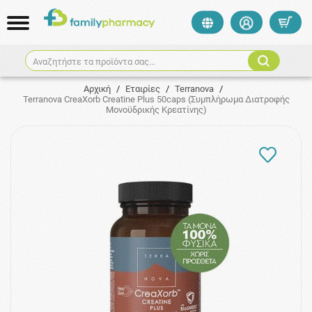
Αναζητήστε τα προϊόντα σας...
Αρχική
/
Εταιρίες
/
Terranova
/
Terranova CreaXorb Creatine Plus 50caps (Συμπλήρωμα Διατροφής
Μονοϋδρικής Κρεατίνης)