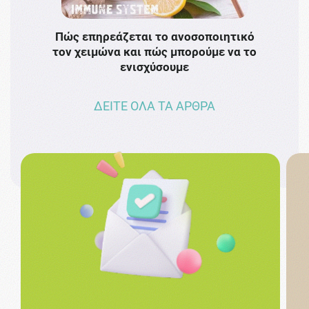
Πώς επηρεάζεται το ανοσοποιητικό
Το 
τον χειμώνα και πώς μπορούμε να το
πρω
ενισχύσουμε
ΔΕΙΤΕ ΟΛΑ ΤΑ ΑΡΘΡΑ