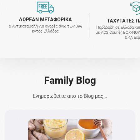
ΔΩΡΕΑΝ ΜΕΤΑΦΟΡΙΚΑ
ΤΑΧΥΤΑΤΕΣ Π
& Αντικαταβολή για αγορές άνω των 39€
Παράδοση σε Ελλάδα,Κύ
εντός Ελλάδος
με ACS Courier, BOX-NOW
& 4A Ex
Family Blog
Ενημερωθείτε απο το Blog μας...