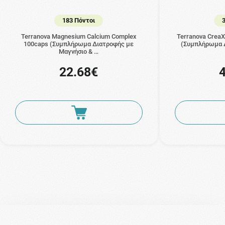
183 Πόντοι
Terranova Magnesium Calcium Complex
Terranova CreaX
100caps (Συμπλήρωμα Διατροφής με
(Συμπλήρωμα 
Μαγνήσιο & …
22.68€