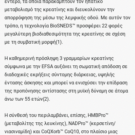
έντερο, τα οποία παρακάμπτουν τον ηπατικό
μεταβολισμό της κρεατίνης και διευκολύνουν την
απορρόφηση της μέσω της λεμφικής οδού. Με αυτόν τον
τρόπο, η τεχνολογία BioSNEDS™ προσφέρει 22 φορές
μεγαλύτερη βιοδιαθεσιμότητα της κρεατίνης σε σχέση
με τη συμβατική μορφή(1).
Η καθημερινή πρόσληψη 3 γραμμαρίων κρεατίνης
σύμφωνα με την EFSA αυξάνει τη σωματική απόδοση σε
διαδοχικές εκρήξεις σύντομης διάρκειας, υψηλής
έντασης άσκησης και μπορεί να ενισχύσει την επίδραση
της προπόνησης αντίστασης στη μυϊκή δύναμη σε άτομα
άνω των 55 ετών(2).
Η σύνθεσή του περιλαμβάνει, επίσης, HMBPro™
(μεταβολίτης της λευκίνης), NADPro™ (κερσετίνη/
νιασιναμίδη) και CoQXorb™ CoQ10, στο πλαίσιο μιας