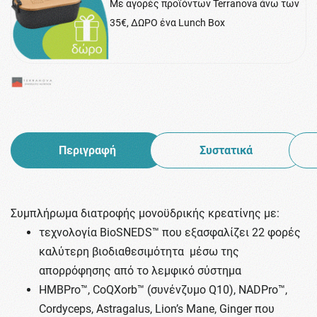
Με αγορές προϊόντων Terranova άνω των
35€, ΔΩΡΟ ένα Lunch Box
Περιγραφή
Συστατικά
Συμπλήρωμα διατροφής μονοϋδρικής κρεατίνης με:
τεχνολογία BioSNEDS™ που εξασφαλίζει 22 φορές
καλύτερη βιοδιαθεσιμότητα μέσω της
απορρόφησης από το λεμφικό σύστημα
HMBPro™, CoQXorb™ (συνένζυμο Q10), NADPro™,
Cordyceps, Astragalus, Lion’s Mane, Ginger που