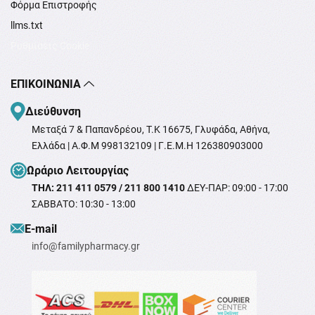
Φόρμα Επιστροφής
llms.txt
Ρυθμίσεις Cookie
ΕΠΙΚΟΙΝΩΝΊΑ
Διεύθυνση
Μεταξά 7 & Παπανδρέου, T.K 16675, Γλυφάδα, Αθήνα,
Ελλάδα | Α.Φ.Μ 998132109 | Γ.Ε.Μ.Η 126380903000
Ωράριο Λειτουργίας
ΤΗΛ: 211 411 0579 / 211 800 1410
ΔΕΥ-ΠΑΡ: 09:00 - 17:00
ΣΑΒΒΑΤΟ: 10:30 - 13:00
Ε-mail
info@familypharmacy.gr