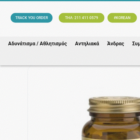
TRACK YOU ORDER
ΤΗΛ: 211 411 0579
#KOREAN
Αδυνάτισμα / Αθλητισμός
Αντηλιακά
Άνδρας
Συ
Αρχική
/