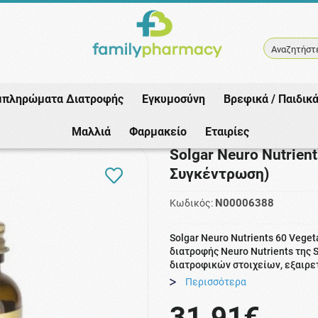
Αναζητήστε
μπληρώματα Διατροφής
Εγκυμοσύνη
Βρεφικά / Παιδικ
Εταιρίες
/
Solgar
/
Solgar Neuro Nutrients 60 Vegetarian Caps (Μνήμη - Σ
Μαλλιά
Φαρμακείο
Εταιρίες
Solgar Neuro Nutrien
Συγκέντρωση)
N00006388
Κωδικός:
Solgar Neuro Nutrients 60 Veg
διατροφής Neuro Nutrients της
διατροφικών στοιχείων, εξαιρε
Περισσότερα
31.91€