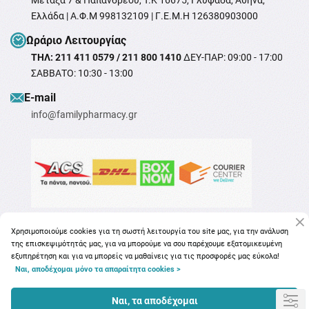
Μεταξά 7 & Παπανδρέου, T.K 16675, Γλυφάδα, Αθήνα,
Ελλάδα | Α.Φ.Μ 998132109 | Γ.Ε.Μ.Η 126380903000
Ωράριο Λειτουργίας
ΤΗΛ: 211 411 0579 / 211 800 1410
ΔΕΥ-ΠΑΡ: 09:00 - 17:00
ΣΑΒΒΑΤΟ: 10:30 - 13:00
Ε-mail
info@familypharmacy.gr
Χρησιμοποιούμε cookies για τη σωστή λειτουργία του site μας, για την ανάλυση
της επισκεψιμότητάς μας, για να μπορούμε να σου παρέχουμε εξατομικευμένη
εξυπηρέτηση και για να μπορείς να μαθαίνεις για τις προσφορές μας εύκολα!
Ναι, αποδέχομαι μόνο τα απαραίτητα cookies >
Copyright © 2026
familypharmacy.gr
Ναι, τα αποδέχομαι