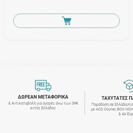
ΔΩΡΕΑΝ ΜΕΤΑΦΟΡΙΚΑ
ΤΑΧΥΤΑΤΕΣ Π
& Αντικαταβολή για αγορές άνω των 39€
Παράδοση σε Ελλάδα,Κύ
εντός Ελλάδος
με ACS Courier, BOX-NOW
& 4A Ex