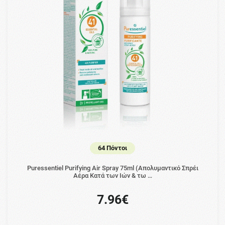
64 Πόντοι
Puressentiel Purifying Air Spray 75ml (Απολυμαντικό Σπρέι
Αέρα Κατά των Ιών & τω …
7.96€