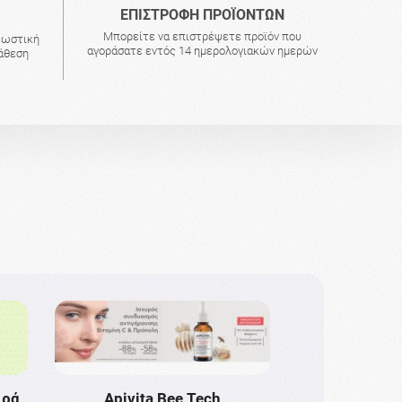
ΕΠΙΣΤΡΟΦΗ ΠΡΟΪΟΝΤΩΝ
Μπορείτε να επιστρέψετε προϊόν που
εωστική
αγοράσατε εντός 14 ημερολογιακών ημερών
τάθεση
ιρά
Apivita Bee Tech