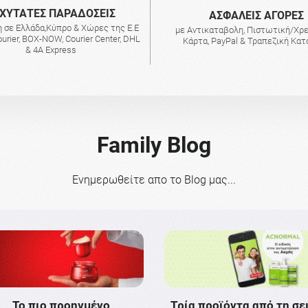
ΧΥΤΑΤΕΣ ΠΑΡΑΔΟΣΕΙΣ
AΣΦΑΛΕΙΣ ΑΓΟΡΕΣ
 σε Ελλάδα,Κύπρο & Χώρες της Ε.Ε
με Αντικαταβολη, Πιστωτική/Χρ
urier, BOX-NOW, Courier Center, DHL
Κάρτα, PayPal & Τραπεζική Κα
& 4A Express
Family Blog
Ενημερωθείτε απο το Blog μας...
Το πιο προηγμένο
Τρία προϊόντα από τη σε