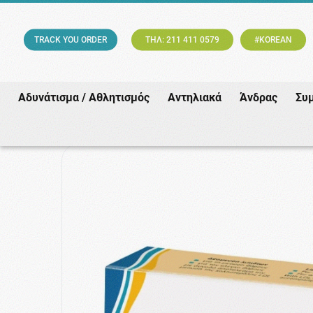
TRACK YOU ORDER
ΤΗΛ: 211 411 0579
#KOREAN
Αδυνάτισμα / Αθλητισμός
Αντηλιακά
Άνδρας
Συ
Αρχική
/
Εταιρίες
/
No