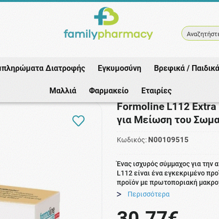
Αναζητήστε
μπληρώματα Διατροφής
Εγκυμοσύνη
Βρεφικά / Παιδικ
 Vendor
/
Formoline L112 Extra 64tabs (Ιατροτεχνολογικό Προϊόν για Μείω
Μαλλιά
Φαρμακείο
Εταιρίες
Formoline L112 Extra
για Μείωση του Σωμα
N00109515
Κωδικός:
Ένας ισχυρός σύμμαχος για την 
L112 είναι ένα εγκεκριμένο προ
προϊόν με πρωτοποριακή μακροχ
Περισσότερα
30.77€