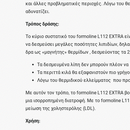
και άλλες προβληματικές περιοχές. Λόγω του θε
αδυνατίζει.
Τρόπος δράσης:
Το κύριο συστατικό του formoline L112 EXTRA εί
να δεσμεύσει μεγάλες ποσότητες λιπιδίων, δηλα
δρα ως «μαγνήτης» θερμίδων , δεσμεύοντας τα 2
Τα δεσμευμένα λίπη δεν μπορούν πλέον να
Τα περιττά κιλά θα εξαφανιστούν πιο γρήγο
Λόγω του θερμιδικού ελλείμματος που προκύ
Με αυτόν τον τρόπο, το formoline L112 EXTRA 
μια ισορροπημένη διατροφή. Με το formoline L1
μείωση της χοληστερόλης (LDL).
Χρήση: