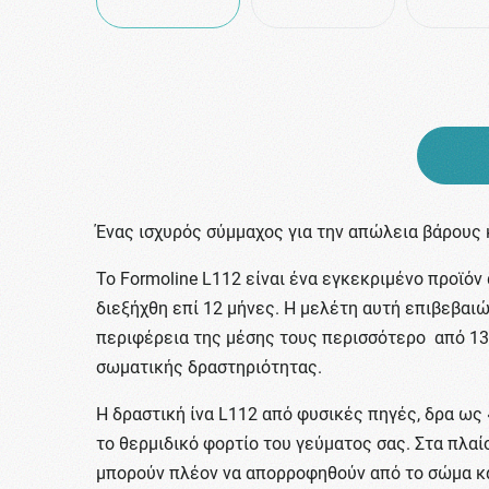
Ένας ισχυρός σύμμαχος για την απώλεια βάρους 
Το Formoline L112 είναι ένα εγκεκριμένο προϊό
διεξήχθη επί 12 μήνες. Η μελέτη αυτή επιβεβαι
περιφέρεια της μέσης τους περισσότερο από 13
σωματικής δραστηριότητας.
Η δραστική ίνα L112 από φυσικές πηγές, δρα ως
το θερμιδικό φορτίο του γεύματος σας. Στα πλαί
μπορούν πλέον να απορροφηθούν από το σώμα και 