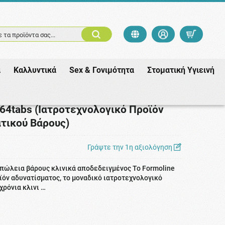
 τα προϊόντα σας...
ά
Καλλυντικά
Sex & Γονιμότητα
Στοματική Υγιεινή
ση του Σωματικού Βάρους)
 64tabs (Ιατροτεχνολογικό Προϊόν
τικού Βάρους)
Γράψτε την 1η αξιολόγηση
απώλεια βάρους κλινικά αποδεδειγμένος Το Formoline
ϊόν αδυνατίσματος, το μοναδικό ιατροτεχνολογικό
ρόνια κλινι …