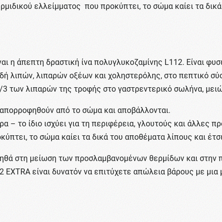
ρμιδικού ελλείμματος που προκύπτει, το σώμα καίει τα δικά
ναι η άπεπτη δραστική ίνα πολυγλυκοζαμίνης L112. Είναι φυ
δή λιπών, λιπαρών οξέων και χοληστερόλης, στο πεπτικό σύσ
/3 των λιπαρών της τροφής στο γαστρεντερικό σωλήνα, μειώ
 απορροφηθούν από το σώμα και αποβάλλονται.
ρα – το ίδιο ισχύει για τη περιφέρεια, γλουτούς και άλλες π
πτει, το σώμα καίει τα δικά του αποθέματα λίπους και έτσι
βοηθά στη μείωση των προσλαμβανομένων θερμίδων και στην
12 EXTRA είναι δυνατόν να επιτύχετε απώλεια βάρους με μια