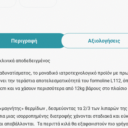
Περιγραφή
Αξιολογήσεις
κλινικά αποδεδειγμένος
ν αδυνατίσματος, το μοναδικό ιατροτεχνολογικό προϊόν με πρ
ώνει την τεράστια αποτελεσματικότητά του formoline L112, 
cm και να χάσουν περισσότερα από 12kg βάρους στο πλαίσιο
 «μαγνήτης» θερμίδων , δεσμεύοντας τα 2/3 των λιπαρών τη
σια μιας ισορροπημένης διατροφής χάνονται σταδιακά και εύκ
αποβάλλονται. Τα περιττά κιλά θα εξαφανιστούν πιο γρήγορα