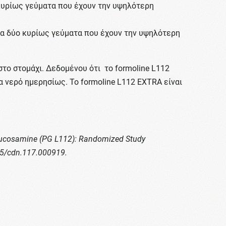
 κυρίως γεύματα που έχουν την υψηλότερη
 τα δύο κυρίως γεύματα που έχουν την υψηλότερη
στο στομάχι. Δεδομένου ότι το formoline L112
α νερό ημερησίως. To formoline L112 EXTRA είναι
yglucosamine (PG L112): Randomized Study
945/cdn.117.000919.