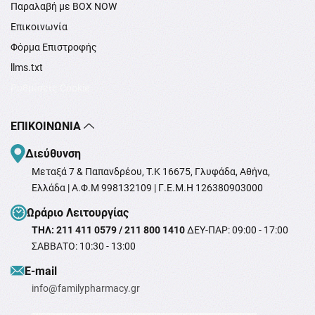
Παραλαβή με BOX NOW
Επικοινωνία
Φόρμα Επιστροφής
llms.txt
Ρυθμίσεις Cookie
ΕΠΙΚΟΙΝΩΝΊΑ
Διεύθυνση
Μεταξά 7 & Παπανδρέου, T.K 16675, Γλυφάδα, Αθήνα,
Ελλάδα | Α.Φ.Μ 998132109 | Γ.Ε.Μ.Η 126380903000
Ωράριο Λειτουργίας
ΤΗΛ: 211 411 0579 / 211 800 1410
ΔΕΥ-ΠΑΡ: 09:00 - 17:00
ΣΑΒΒΑΤΟ: 10:30 - 13:00
Ε-mail
info@familypharmacy.gr