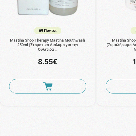
69 Πόντοι
Mastiha Shop Therapy Mastiha Mouthwash
Mastiha Shop
250ml (Στοματικό Διάλυμα για την
(Συμπλήρωμα Δι
Ουλίτιδα …
8.55€