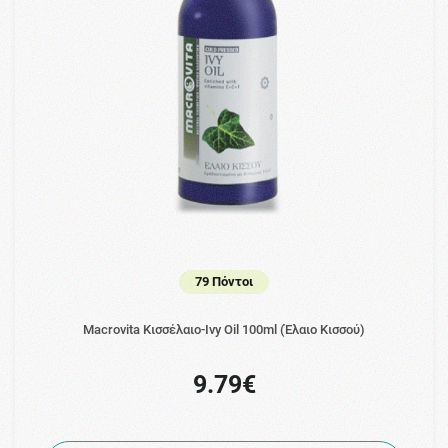
79 Πόντοι
Macrovita Κισσέλαιο-Ivy Oil 100ml (Έλαιο Κισσού)
9.79€