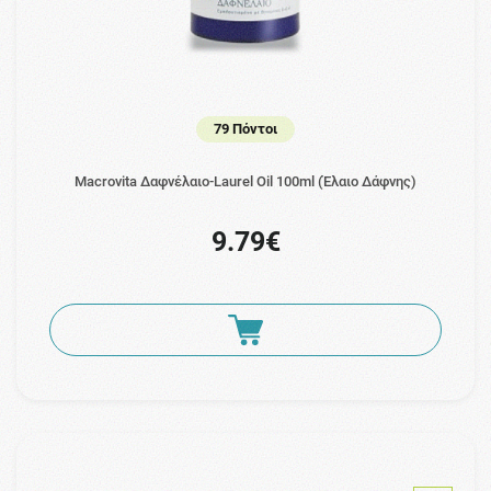
79 Πόντοι
Macrovita Δαφνέλαιο-Laurel Oil 100ml (Έλαιο Δάφνης)
9.79€