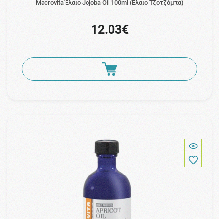
Macrovita Έλαιο Jojoba Oil 100ml (Έλαιο Τζοτζόμπα)
12.03€