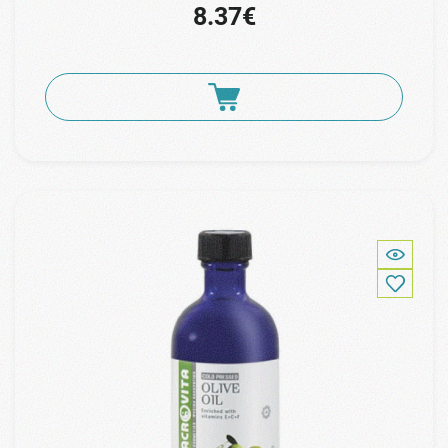
8.37€