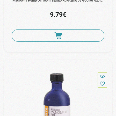
Macrovita Hemp Oil 100ml (Έλαιο Κάνναβης σε Φυσικά Λάδια)
9.79€