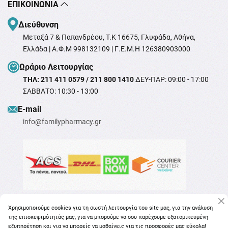
ΕΠΙΚΟΙΝΩΝΊΑ
Διεύθυνση
Μεταξά 7 & Παπανδρέου, T.K 16675, Γλυφάδα, Αθήνα,
Ελλάδα | Α.Φ.Μ 998132109 | Γ.Ε.Μ.Η 126380903000
Ωράριο Λειτουργίας
ΤΗΛ: 211 411 0579 / 211 800 1410
ΔΕΥ-ΠΑΡ: 09:00 - 17:00
ΣΑΒΒΑΤΟ: 10:30 - 13:00
Ε-mail
info@familypharmacy.gr
Χρησιμοποιούμε cookies για τη σωστή λειτουργία του site μας, για την ανάλυση
της επισκεψιμότητάς μας, για να μπορούμε να σου παρέχουμε εξατομικευμένη
εξυπηρέτηση και για να μπορείς να μαθαίνεις για τις προσφορές μας εύκολα!