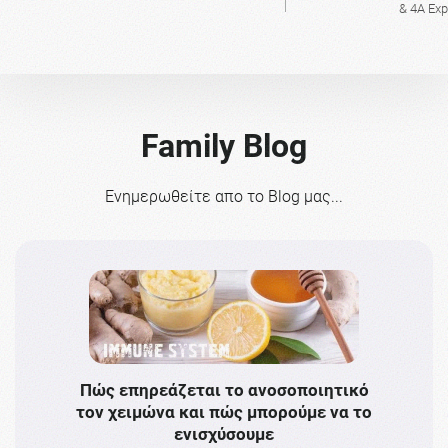
& 4A Ex
Family Blog
Ενημερωθείτε απο το Blog μας...
Πώς επηρεάζεται το ανοσοποιητικό
Το 
τον χειμώνα και πώς μπορούμε να το
πρω
ενισχύσουμε