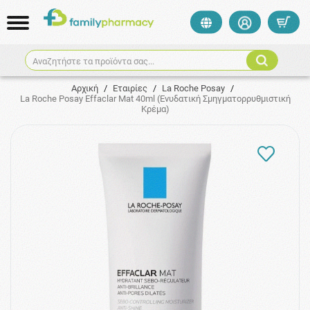
Αναζητήστε τα προϊόντα σας...
Αρχική
/
Εταιρίες
/
La Roche Posay
/
La Roche Posay Effaclar Mat 40ml (Ενυδατική Σμηγματορρυθμιστική
Κρέμα)