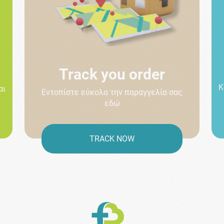
Track you order
Κ
αι
Εντοπίστε εύκολα την παραγγελία σας
εδώ
TRACK NOW