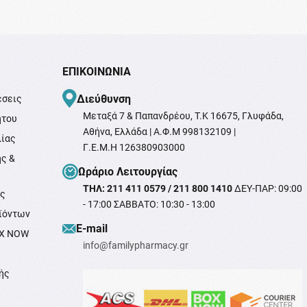
ΕΠΙΚΟΙΝΩΝΊΑ
Διεύθυνση
έσεις
Μεταξά 7 & Παπανδρέου, T.K 16675, Γλυφάδα,
ήτου
Αθήνα, Ελλάδα | Α.Φ.Μ 998132109 |
λίας
Γ.Ε.Μ.Η 126380903000
ής &
Ωράριο Λειτουργίας
ΤΗΛ: 211 411 0579 / 211 800 1410
ΔΕΥ-ΠΑΡ: 09:00
ής
- 17:00 ΣΑΒΒΑΤΟ: 10:30 - 13:00
ϊόντων
Ε-mail
OX NOW
info@familypharmacy.gr
ής