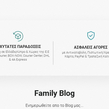
ΧΥΤΑΤΕΣ ΠΑΡΑΔΟΣΕΙΣ
AΣΦΑΛΕΙΣ ΑΓΟΡΕΣ
 σε Ελλάδα,Κύπρο & Χώρες της Ε.Ε
με Αντικαταβολη, Πιστωτική/Χρ
urier, BOX-NOW, Courier Center, DHL
Κάρτα, PayPal & Τραπεζική Κα
& 4A Express
Family Blog
Ενημερωθείτε απο το Blog μας...