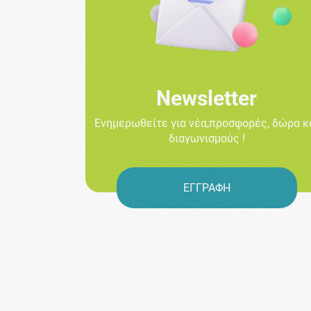
Newsletter
Ενημερωθείτε για νέα,προσφορές, δώρα κ
διαγωνισμούς !
ΕΓΓΡΑΦΗ