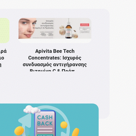
ιρά
Apivita Bee Tech
ιο
Concentrates: Ισχυρός
η
συνδυασμός αντιγήρανσης
Bιταμίνη C & Πρόπ …