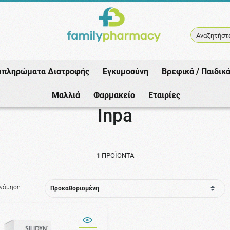
Αναζητήστε
μπληρώματα Διατροφής
Εγκυμοσύνη
Βρεφικά / Παιδικ
Αρχική
/
Εταιρίες
/
Inpa
/
Νύχια-Μαλλιά
Μαλλιά
Φαρμακείο
Εταιρίες
Inpa
1
ΠΡΟΪΌΝΤΑ
ινόμηση