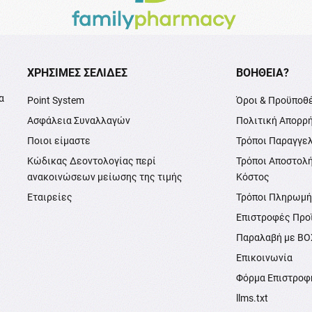
XΡΉΣΙΜΕΣ ΣΕΛΊΔΕΣ
ΒΟΉΘΕΙΑ?
α
Point System
Όροι & Προϋποθ
Ασφάλεια Συναλλαγών
Πολιτική Απορρ
Ποιοι είμαστε
Τρόποι Παραγγε
Κώδικας Δεοντολογίας περί
Τρόποι Αποστολ
ανακοινώσεων μείωσης της τιμής
Κόστος
Εταιρείες
Τρόποι Πληρωμ
Επιστροφές Προ
Παραλαβή με B
Επικοινωνία
Φόρμα Επιστροφ
llms.txt