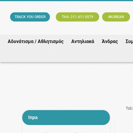
TRACK YOU ORDER
ΤΗΛ: 211 411 0579
#KOREAN
Αδυνάτισμα / Αθλητισμός
Αντηλιακά
Άνδρας
Συ
Ταξ
Inpa