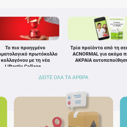
Το πιο προηγμένο
Τρία προϊόντα από τη σε
ρματολογικό πρωτόκολλο
ACNORMAL για ακόμα π
κολλαγόνου με τη νέα
ΑΚΡΑΙΑ αυτοπεποίθησ
Liftactiv Collage …
ΔΕΙΤΕ ΟΛΑ ΤΑ ΑΡΘΡΑ