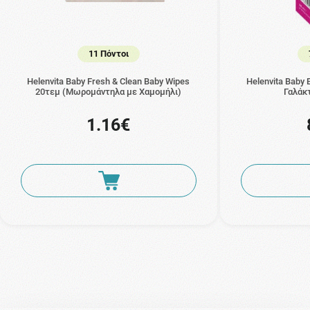
11 Πόντοι
Helenvita Baby Fresh & Clean Baby Wipes
Helenvita Baby 
20τεμ (Μωρομάντηλα με Χαμομήλι)
Γαλάκ
1.16€