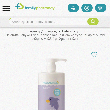
Αναζητήστε τα προϊόντα σας...
Αρχική
/
Εταιρίες
/
Helenvita
/
Helenvita Baby All Over Cleanser Talc 1lt (Παιδικό Υγρό Καθαρισμού για
Σώμα & Μαλλιά με Άρωμα Ταλκ)