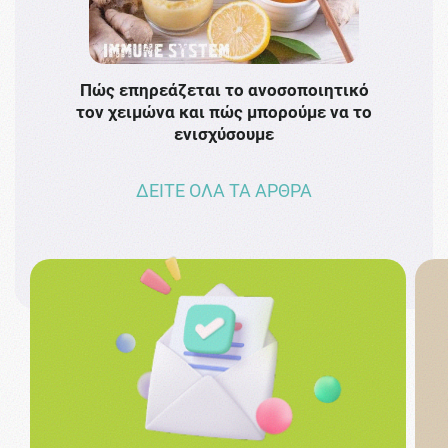
Πώς επηρεάζεται το ανοσοποιητικό
Το 
τον χειμώνα και πώς μπορούμε να το
πρω
ενισχύσουμε
ΔΕΙΤΕ ΟΛΑ ΤΑ ΑΡΘΡΑ