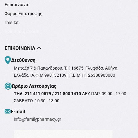
Επικοινωνία
Φόρμα Επιστροφής
llms.txt
Ρυθμίσεις Cookie
ΕΠΙΚΟΙΝΩΝΊΑ
Διεύθυνση
Μεταξά 7 & Παπανδρέου, T.K 16675, Γλυφάδα, Αθήνα,
Ελλάδα | Α.Φ.Μ 998132109 | Γ.Ε.Μ.Η 126380903000
Ωράριο Λειτουργίας
ΤΗΛ: 211 411 0579 / 211 800 1410
ΔΕΥ-ΠΑΡ: 09:00 - 17:00
ΣΑΒΒΑΤΟ: 10:30 - 13:00
Ε-mail
info@familypharmacy.gr