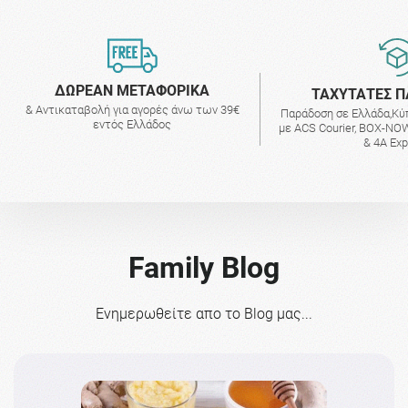
ΔΩΡΕΑΝ ΜΕΤΑΦΟΡΙΚΑ
ΤΑΧΥΤΑΤΕΣ Π
& Αντικαταβολή για αγορές άνω των 39€
Παράδοση σε Ελλάδα,Κύ
εντός Ελλάδος
με ACS Courier, BOX-NOW
& 4A Ex
Family Blog
Ενημερωθείτε απο το Blog μας...