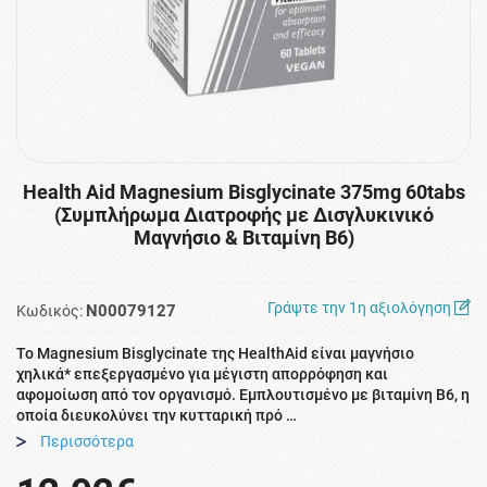
Health Aid Magnesium Bisglycinate 375mg 60tabs
(Συμπλήρωμα Διατροφής με Δισγλυκινικό
Μαγνήσιο & Βιταμίνη Β6)
Γράψτε την 1η αξιολόγηση
N00079127
Κωδικός:
Το Magnesium Bisglycinate της HealthAid είναι μαγνήσιο
χηλικά* επεξεργασμένο για μέγιστη απορρόφηση και
αφομοίωση από τον οργανισμό. Εμπλουτισμένο με βιταμίνη Β6, η
οποία διευκολύνει την κυτταρική πρό …
Περισσότερα