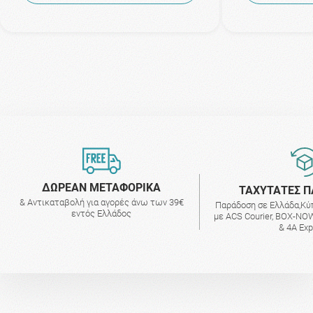
ΔΩΡΕΑΝ ΜΕΤΑΦΟΡΙΚΑ
ΤΑΧΥΤΑΤΕΣ Π
& Αντικαταβολή για αγορές άνω των 39€
Παράδοση σε Ελλάδα,Κύ
εντός Ελλάδος
με ACS Courier, BOX-NOW
& 4A Ex