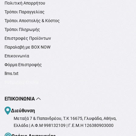
Πολιτική Απορρήτου
Τρόποι Παραγγελίας
Τρόποι Αποστολής & Κόστος
Τρόποι Πληρωμής
Επιστροφές Προϊόντων
Παραλαβή με BOX NOW
Επικοινωνία
Φόρμα Επιστροφής
llms.txt
Ρυθμίσεις Cookie
ΕΠΙΚΟΙΝΩΝΊΑ
Διεύθυνση
Μεταξά 7 & Παπανδρέου, T.K 16675, Γλυφάδα, Αθήνα,
Ελλάδα | Α.Φ.Μ 998132109 | Γ.Ε.Μ.Η 126380903000