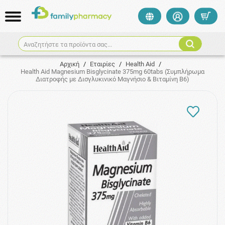
Αναζητήστε τα προϊόντα σας...
Αρχική
/
Εταιρίες
/
Health Aid
/
Health Aid Magnesium Bisglycinate 375mg 60tabs (Συμπλήρωμα
Διατροφής με Δισγλυκινικό Μαγνήσιο & Βιταμίνη Β6)