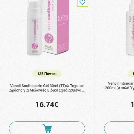
135 Πόντοι
Vencil Intimcar
Vencil Sootheparin Gel 30ml (Τζελ Ταχείας
200ml (Απαλό Υγ
Δράσης για Μελανιές Ειδικά Σχεδιασμένο …
16.74€