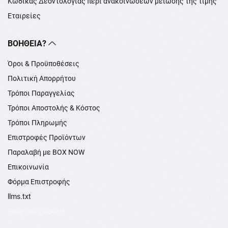
Κώδικας Δεοντολογίας περί ανακοινώσεων μείωσης της τιμής
Εταιρείες
ΒΟΉΘΕΙΑ?
Όροι & Προϋποθέσεις
Πολιτική Απορρήτου
Τρόποι Παραγγελίας
Τρόποι Αποστολής & Κόστος
Τρόποι Πληρωμής
Επιστροφές Προϊόντων
Παραλαβή με BOX NOW
Επικοινωνία
Φόρμα Επιστροφής
llms.txt
Ρυθμίσεις Cookie