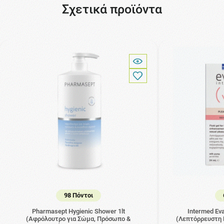
Σχετικά προϊόντα
98 Πόντοι
Pharmasept Hygienic Shower 1lt
Intermed Eva
(Αφρόλουτρο για Σώμα, Πρόσωπο &
(Λεπτόρρευστη Γ