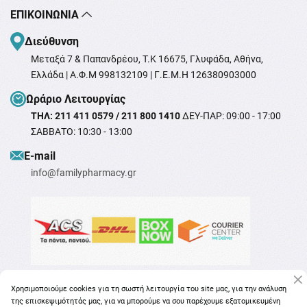
ΕΠΙΚΟΙΝΩΝΊΑ
Διεύθυνση
Μεταξά 7 & Παπανδρέου, T.K 16675, Γλυφάδα, Αθήνα,
Ελλάδα | Α.Φ.Μ 998132109 | Γ.Ε.Μ.Η 126380903000
Ωράριο Λειτουργίας
ΤΗΛ: 211 411 0579 / 211 800 1410
ΔΕΥ-ΠΑΡ: 09:00 - 17:00
ΣΑΒΒΑΤΟ: 10:30 - 13:00
Ε-mail
info@familypharmacy.gr
Χρησιμοποιούμε cookies για τη σωστή λειτουργία του site μας, για την ανάλυση
της επισκεψιμότητάς μας, για να μπορούμε να σου παρέχουμε εξατομικευμένη