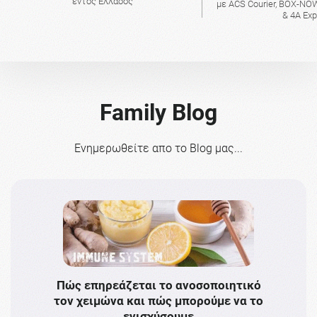
εντός Ελλάδος
με ACS Courier, BOX-NOW
& 4A Ex
Family Blog
Ενημερωθείτε απο το Blog μας...
Πώς επηρεάζεται το ανοσοποιητικό
Το 
τον χειμώνα και πώς μπορούμε να το
πρω
ενισχύσουμε