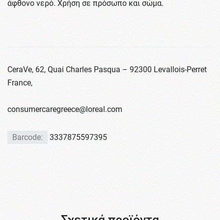
άφθονο νερό. Χρήση σε πρόσωπο και σώμα.
CeraVe, 62, Quai Charles Pasqua – 92300 Levallois-Perret
France,
consumercaregreece@loreal.com
Barcode:
3337875597395
Σχετικά προϊόντα