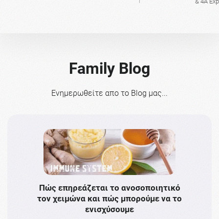
& 4A Ex
Family Blog
Ενημερωθείτε απο το Blog μας...
Πώς επηρεάζεται το ανοσοποιητικό
Το 
τον χειμώνα και πώς μπορούμε να το
πρω
ενισχύσουμε