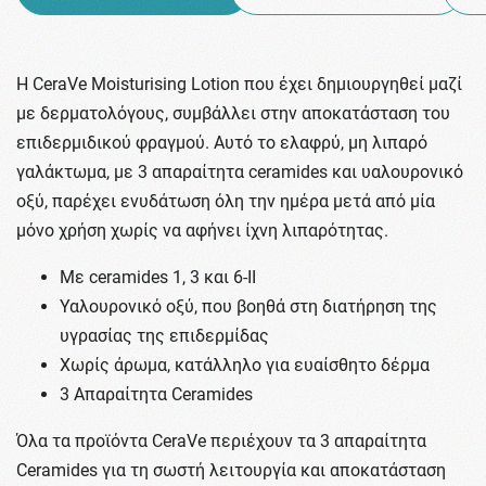
Η CeraVe Moisturising Lotion που έχει δημιουργηθεί μαζί
με δερματολόγους, συμβάλλει στην αποκατάσταση του
επιδερμιδικού φραγμού. Αυτό το ελαφρύ, μη λιπαρό
γαλάκτωμα, με 3 απαραίτητα ceramides και υαλουρονικό
οξύ, παρέχει ενυδάτωση όλη την ημέρα μετά από μία
μόνο χρήση χωρίς να αφήνει ίχνη λιπαρότητας.
Με ceramides 1, 3 και 6-ΙΙ
Υαλουρονικό οξύ, που βοηθά στη διατήρηση της
υγρασίας της επιδερμίδας
Χωρίς άρωμα, κατάλληλο για ευαίσθητο δέρμα
3 Απαραίτητα Ceramides
Όλα τα προϊόντα CeraVe περιέχουν τα 3 απαραίτητα
Ceramides για τη σωστή λειτουργία και αποκατάσταση