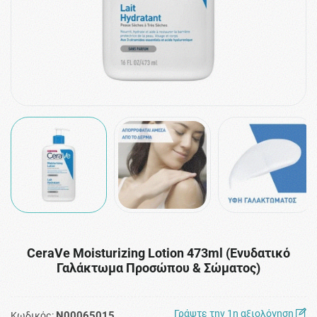
CeraVe Moisturizing Lotion 473ml (Ενυδατικό
Γαλάκτωμα Προσώπου & Σώματος)
Γράψτε την 1η αξιολόγηση
N00065015
Κωδικός: