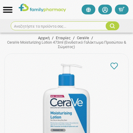
Αναζητήστε τα προϊόντα σας...
Αρχική
/
Εταιρίες
/
CeraVe
/
CeraVe Moisturizing Lotion 473ml (Ενυδατικό Γαλάκτωμα Προσώπου &
Σώματος)