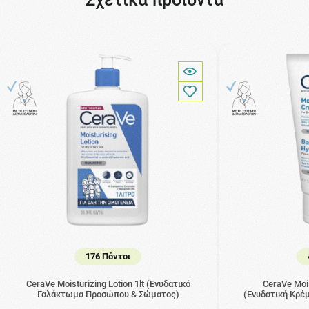
176 Πόντοι
CeraVe Moisturizing Lotion 1lt (Ενυδατικό
CeraVe Moi
Γαλάκτωμα Προσώπου & Σώματος)
(Ενυδατική Κρέ