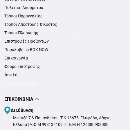
Πολιτική Απορρήτου
Τρόποι Παραγγελίας
Τρόποι Αποστολής & Κόστος
Τρόποι Πληρωμής
Επιστροφές Προϊόντων
Παραλαβή με BOX NOW
Επικοινωνία
Φόρμα Επιστροφής
llms.txt
Ρυθμίσεις Cookie
ΕΠΙΚΟΙΝΩΝΊΑ
Διεύθυνση
Μεταξά 7 & Παπανδρέου, T.K 16675, Γλυφάδα, Αθήνα,
Ελλάδα | Α.Φ.Μ 998132109 | Γ.Ε.Μ.Η 126380903000