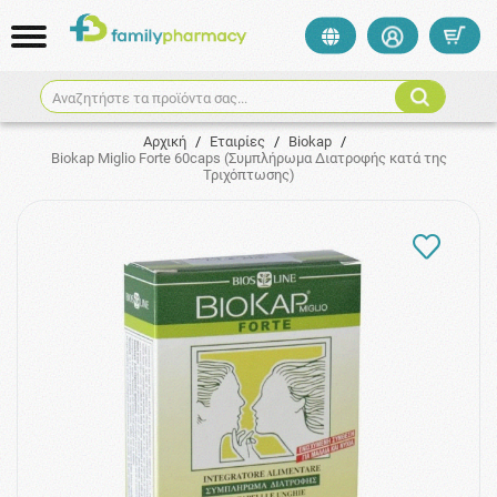
Αναζητήστε τα προϊόντα σας...
Αρχική
/
Εταιρίες
/
Biokap
/
Biokap Miglio Forte 60caps (Συμπλήρωμα Διατροφής κατά της
Τριχόπτωσης)