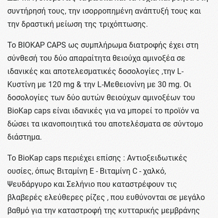
συντήρησή τους, την ισορροπημένη ανάπτυξή τους και
την δραστική μείωση της τριχόπτωσης.
Το BIOKAP CAPS ως συμπλήρωμα διατροφής έχει στη
σύνθεσή του δύο απαραίτητα θειούχα αμινοξέα σε
ιδανικές και αποτελεσματικές δοσολογίες ,την L-
Kυστίνη με 120 mg & την L-Μεθειονίνη με 30 mg. Οι
δοσολογίες των δύο αυτών θειούχων αμινοξέων του
BioKap caps είναι ιδανικές για να μπορεί το προϊόν να
δώσει τα ικανοποιητικά του αποτελέσματα σε σύντομο
διάστημα.
Το BioKap caps περιέχει επίσης : Αντιοξειδωτικές
ουσίες, όπως Βιταμίνη Ε - Βιταμίνη C - χαλκό,
Ψευδάργυρο και Σελήνιο που καταστρέφουν τις
βλαβερές ελεύθερες ρίζες , που ευθύνονται σε μεγάλο
βαθμό για την καταστροφή της κυτταρικής μεμβράνης