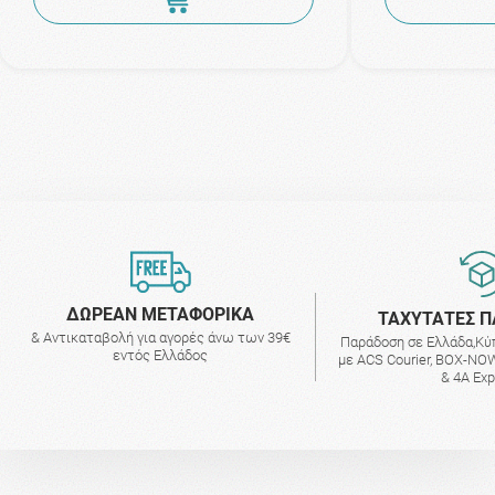
ΔΩΡΕΑΝ ΜΕΤΑΦΟΡΙΚΑ
ΤΑΧΥΤΑΤΕΣ Π
& Αντικαταβολή για αγορές άνω των 39€
Παράδοση σε Ελλάδα,Κύ
εντός Ελλάδος
με ACS Courier, BOX-NOW
& 4A Ex