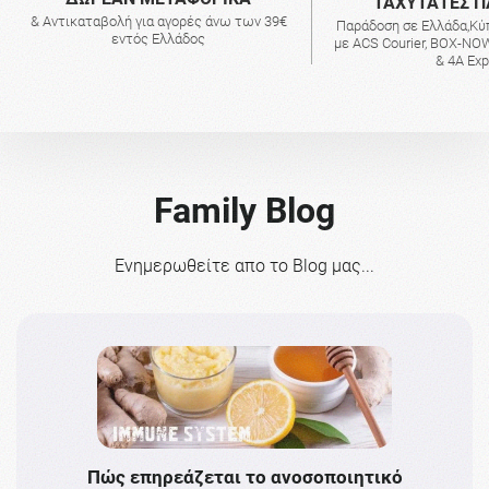
ΤΑΧΥΤΑΤΕΣ Π
& Αντικαταβολή για αγορές άνω των 39€
Παράδοση σε Ελλάδα,Κύ
εντός Ελλάδος
με ACS Courier, BOX-NOW
& 4A Ex
Family Blog
Ενημερωθείτε απο το Blog μας...
Πώς επηρεάζεται το ανοσοποιητικό
Το 