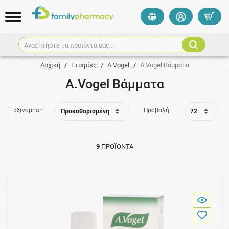
Αναζητήστε τα προϊόντα σας...
Αρχική
/
Εταιρίες
/
A.Vogel
/
A.Vogel Βάμματα
A.Vogel Βάμματα
Ταξινόμηση
Προβολή
9
ΠΡΟΪΌΝΤΑ