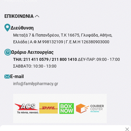
Ρυθμίσεις Cookie
ΕΠΙΚΟΙΝΩΝΊΑ
Διεύθυνση
Μεταξά 7 & Παπανδρέου, T.K 16675, Γλυφάδα, Αθήνα,
Ελλάδα | Α.Φ.Μ 998132109 | Γ.Ε.Μ.Η 126380903000
Ωράριο Λειτουργίας
ΤΗΛ: 211 411 0579 / 211 800 1410
ΔΕΥ-ΠΑΡ: 09:00 - 17:00
ΣΑΒΒΑΤΟ: 10:30 - 13:00
Ε-mail
info@familypharmacy.gr