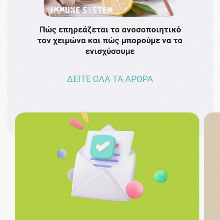
Πώς επηρεάζεται το ανοσοποιητικό
Το 
τον χειμώνα και πώς μπορούμε να το
πρω
ενισχύσουμε
ΔΕΙΤΕ ΟΛΑ ΤΑ ΑΡΘΡΑ