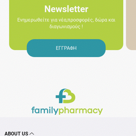
Newsletter
Ενημερωθείτε για νέα,προσφορές, δώρα και
διαγωνισμούς !
ΕΓΓΡΑΦΗ
ABOUT US