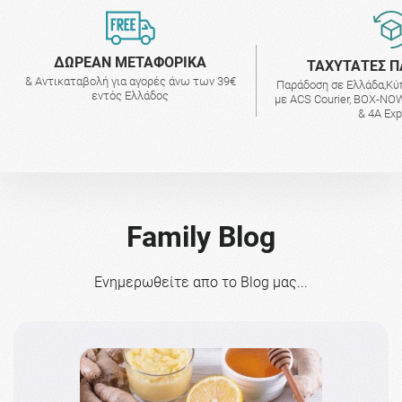
ΔΩΡΕΑΝ ΜΕΤΑΦΟΡΙΚΑ
ΤΑΧΥΤΑΤΕΣ Π
& Αντικαταβολή για αγορές άνω των 39€
Παράδοση σε Ελλάδα,Κύ
εντός Ελλάδος
με ACS Courier, BOX-NOW
& 4A Ex
Family Blog
Ενημερωθείτε απο το Blog μας...