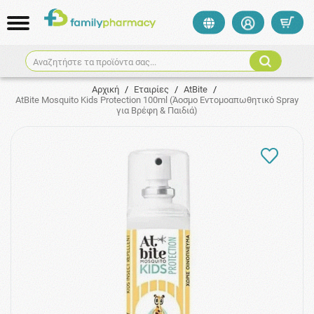
Αναζητήστε τα προϊόντα σας...
Αρχική
/
Εταιρίες
/
AtBite
/
ΑtBite Mosquito Kids Protection 100ml (Άοσμο Εντομοαπωθητικό Spray
για Βρέφη & Παιδιά)