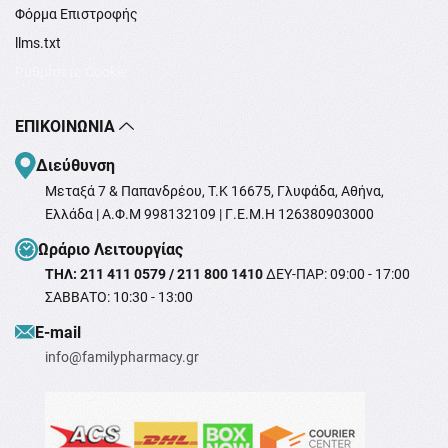
Φόρμα Επιστροφής
llms.txt
Ρυθμίσεις Cookie
ΕΠΙΚΟΙΝΩΝΊΑ
Διεύθυνση
Μεταξά 7 & Παπανδρέου, T.K 16675, Γλυφάδα, Αθήνα,
Ελλάδα | Α.Φ.Μ 998132109 | Γ.Ε.Μ.Η 126380903000
Ωράριο Λειτουργίας
ΤΗΛ: 211 411 0579 / 211 800 1410
ΔΕΥ-ΠΑΡ: 09:00 - 17:00
ΣΑΒΒΑΤΟ: 10:30 - 13:00
Ε-mail
info@familypharmacy.gr