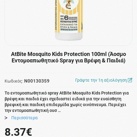
ΑtBite Mosquito Kids Protection 100ml (Άοσμο
Εντομοαπωθητικό Spray για Βρέφη & Παιδιά)
Γράψτε την 1η αξιολόγηση
N00130359
Κωδικός:
Το εντομοαπωθητικό spray ΑtBite Mosquito Kids Protection για
βρέφη και παιδιά έχει σχεδιαστεί ειδικά για την ευαίσθητη
βρεφική και παιδική επιδερμίδα χωρίς οινόπνευμα. Περιέχει
την εντομοαπωθητική ουσ …
Περισσότερα
8.37€