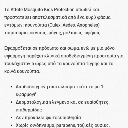
Το ΑtBite Mosquito Kids Protection απωθεί και
προστατεύει αποτελεσματικά από ένα ευρύ φάσμα
εντόμων: κουνούπια (Culex, Aedes, Anopheles)
τσιμπούρια, σκνίπες, μύγες, μέλισσες, σφήκες.
Εφαρμόζεται σε πρόσωπο και σώμα, ενώ με μία μόνο
εφαρμογή παρέχει κλινικά αποδεδειγμένη προστασία για
τουλάχιστον 6 ώρες από τα κουνούπια τίγρης και τα
κοινά κουνούπια.
Αποδεδειγμένη αποτελεσματικότητα με 1
εφαρμογή
Δερματολογικά ελεγμένο και σε ευαίσθητες
επιδερμίδες
Δεν προκαλεί φωτοευαισθησία
Χωρίς οινόπνευμα, parabens, τοξικές ουσίες,