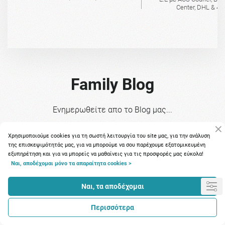
Center, DHL & 4A
Family Blog
Ενημερωθείτε απο το Blog μας...
Χρησιμοποιούμε cookies για τη σωστή λειτουργία του site μας, για την ανάλυση
της επισκεψιμότητάς μας, για να μπορούμε να σου παρέχουμε εξατομικευμένη
εξυπηρέτηση και για να μπορείς να μαθαίνεις για τις προσφορές μας εύκολα!
Ναι, αποδέχομαι μόνο τα απαραίτητα cookies >
Ναι, τα αποδέχομαι
Πώς επηρεάζεται το
Το πιο
Περισσότερα
ανοσοποιητικό τον χειμώνα και
πρωτό