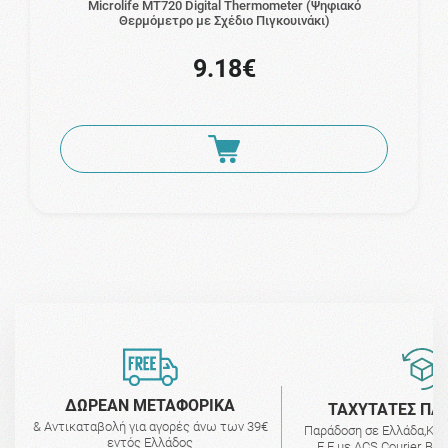
Microlife MT720 Digital Thermometer (Ψηφιακό
Θερμόμετρο με Σχέδιο Πιγκουινάκι)
9.18€
ΔΩΡΕΑΝ ΜΕΤΑΦΟΡΙΚΑ
ΤΑΧΥΤΑΤΕΣ ΠΑ
& Αντικαταβολή για αγορές άνω των 39€
Παράδοση σε Ελλάδα,Κύ
εντός Ελλάδος
Ε.Ε με ACS Courier, BO