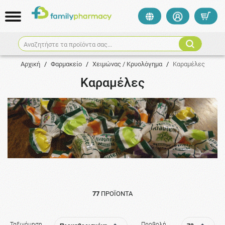
Αναζητήστε τα προϊόντα σας...
Αρχική
/
Φαρμακείο
/
Χειμώνας / Κρυολόγημα
/
Καραμέλες
Καραμέλες
77
ΠΡΟΪΌΝΤΑ
Ταξινόμηση
Προβολή