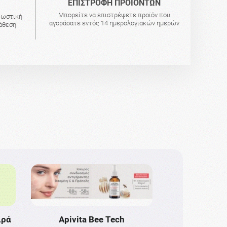
ΕΠΙΣΤΡΟΦΗ ΠΡΟΪΟΝΤΩΝ
Μπορείτε να επιστρέψετε προϊόν που
εωστική
αγοράσατε εντός 14 ημερολογιακών ημερών
τάθεση
ιρά
Apivita Bee Tech