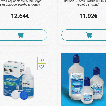
Amvis Aquasoft 2x360ml (Υγρό
Bausch & Lomb Biotrue 360ml 
Καθαρισμού Φακών Επαφής)
Φακών Επαφής)
12.64€
11.92€