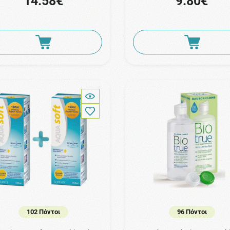
14.58€
9.80€
102 Πόντοι
96 Πόντοι