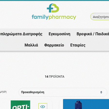
Αναζητήστε
μπληρώματα Διατροφής
Εγκυμοσύνη
Βρεφικά / Παιδικ
Αρχική
/
Φαρμακείο
/
Φροντίδα Ματιών
/
Υγρά Φακών Επαφής
Μαλλιά
Φαρμακείο
Εταιρίες
14
ΠΡΟΪΌΝΤΑ
όμηση