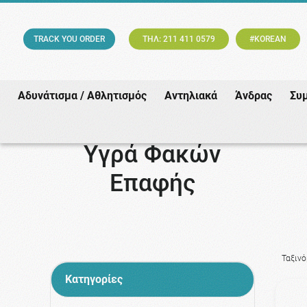
TRACK YOU ORDER
ΤΗΛ: 211 411 0579
#KOREAN
Αδυνάτισμα / Αθλητισμός
Αντηλιακά
Άνδρας
Συ
Υγρά Φακών
Επαφής
Ταξιν
Κατηγορίες