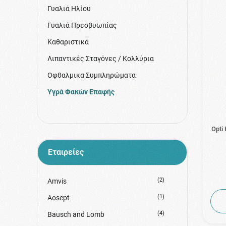
Γυαλιά Ηλίου
Γυαλιά Πρεσβυωπίας
Καθαριστικά
Λιπαντικές Σταγόνες / Κολλύρια
Οφθαλμικα Συμπληρώματα
Υγρά Φακών Επαφής
Opti
Εταιρείες
(2)
Amvis
(1)
Aosept
(4)
Bausch and Lomb