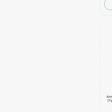
Amv
(Υ