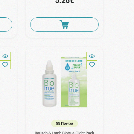
5.26€
55 Πόντοι
Bausch & Lomb Biotrue Flight Pack