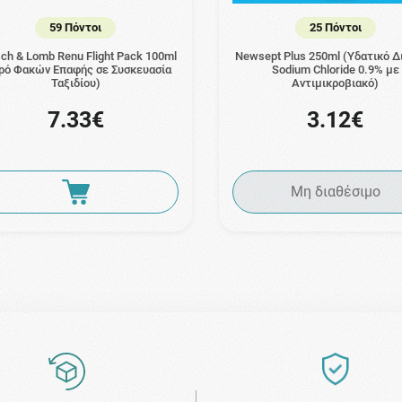
59 Πόντοι
25 Πόντοι
ch & Lomb Renu Flight Pack 100ml
Newsept Plus 250ml (Υδατικό Δ
ρό Φακών Επαφής σε Συσκευασία
Sodium Chloride 0.9% με
Ταξιδίου)
Αντιμικροβιακό)
7.33€
3.12€
Μη διαθέσιμο