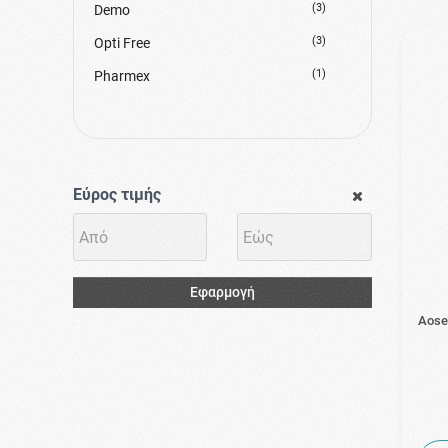
(3)
Demo
(3)
Opti Free
(1)
Pharmex
Εύρος τιμής
Εφαρμογή
Aose