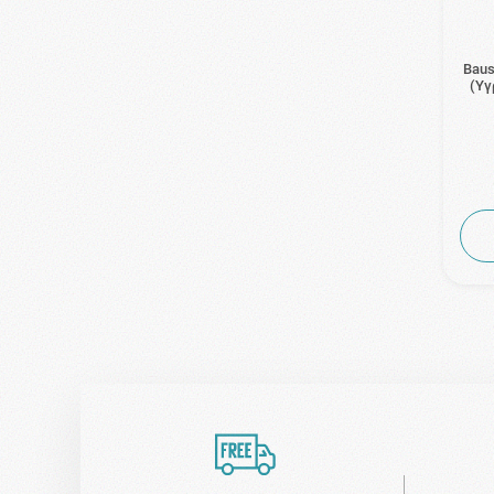
Baus
(Υγ