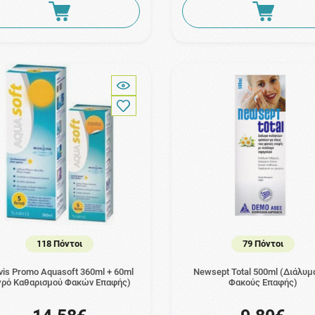
118 Πόντοι
79 Πόντοι
is Promo Aquasoft 360ml + 60ml
Newsept Total 500ml (Διάλυμ
γρό Καθαρισμού Φακών Επαφής)
Φακούς Επαφής)