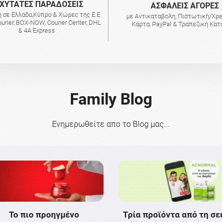
ΧΥΤΑΤΕΣ ΠΑΡΑΔΟΣΕΙΣ
AΣΦΑΛΕΙΣ ΑΓΟΡΕΣ
 σε Ελλάδα,Κύπρο & Χώρες της Ε.Ε
με Αντικαταβολη, Πιστωτική/Χρ
urier, BOX-NOW, Courier Center, DHL
Κάρτα, PayPal & Τραπεζική Κα
& 4A Express
Family Blog
Ενημερωθείτε απο το Blog μας...
Το πιο προηγμένο
Τρία προϊόντα από τη σε