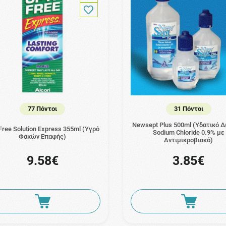
77 Πόντοι
31 Πόντοι
Newsept Plus 500ml (Υδατικό Δ
 Free Solution Express 355ml (Υγρό
Sodium Chloride 0.9% με
Φακών Επαφής)
Αντιμικροβιακό)
9.58€
3.85€