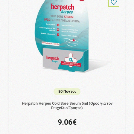
80 Πόντοι
Herpatch Herpes Cold Sore Serum 5ml (Ορός για τον
Επιχείλιο Έρπητα)
9.06€