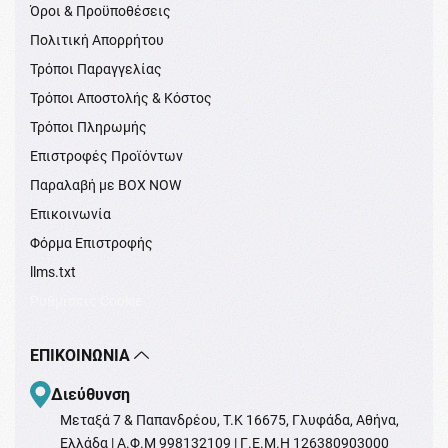
Όροι & Προϋποθέσεις
Πολιτική Απορρήτου
Τρόποι Παραγγελίας
Τρόποι Αποστολής & Κόστος
Τρόποι Πληρωμής
Επιστροφές Προϊόντων
Παραλαβή με BOX NOW
Επικοινωνία
Φόρμα Επιστροφής
llms.txt
Ρυθμίσεις Cookie
ΕΠΙΚΟΙΝΩΝΊΑ
Διεύθυνση
Μεταξά 7 & Παπανδρέου, T.K 16675, Γλυφάδα, Αθήνα,
Ελλάδα | Α.Φ.Μ 998132109 | Γ.Ε.Μ.Η 126380903000