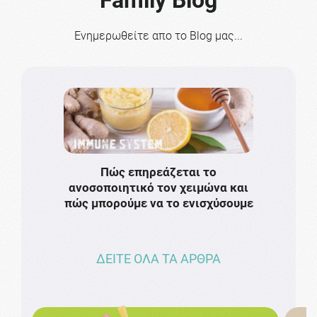
Family Blog
Ενημερωθείτε απο το Blog μας...
Πώς επηρεάζεται το
Το πιο
ανοσοποιητικό τον χειμώνα και
πρωτό
πώς μπορούμε να το ενισχύσουμε
ν
ΔΕΙΤΕ ΟΛΑ ΤΑ ΑΡΘΡΑ