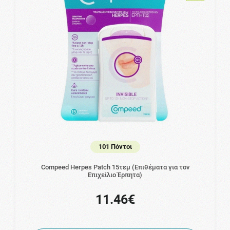
101 Πόντοι
Compeed Herpes Patch 15τεμ (Επιθέματα για τον
Επιχείλιο Έρπητα)
11.46€