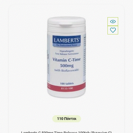
110 Πόντοι
Lamberts C 500mg Time Release 100tab (Βιταμίνη C)