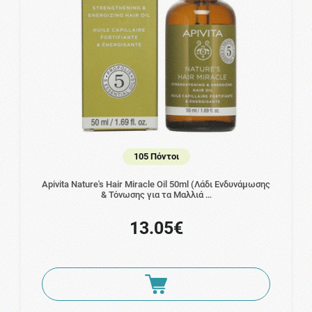
105 Πόντοι
Apivita Nature's Hair Miracle Oil 50ml (Λάδι Ενδυνάμωσης
& Τόνωσης για τα Μαλλιά …
13.05€