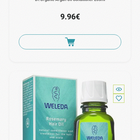
9.96€