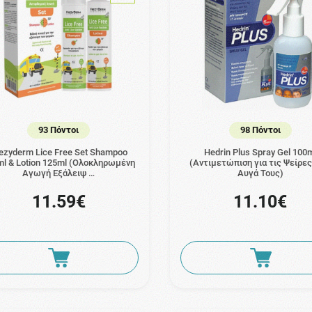
93 Πόντοι
98 Πόντοι
ezyderm Lice Free Set Shampoo
Hedrin Plus Spray Gel 100
l & Lotion 125ml (Ολοκληρωμένη
(Αντιμετώπιση για τις Ψείρες
Αγωγή Εξάλειψ …
Αυγά Τους)
11.59€
11.10€