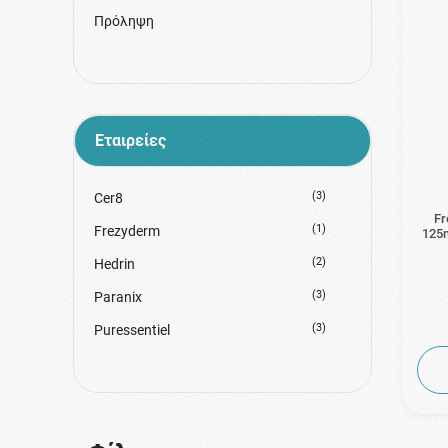
Πρόληψη
Εταιρείες
(3)
Cer8
Fr
(1)
Frezyderm
125m
(2)
Hedrin
(3)
Paranix
(3)
Puressentiel