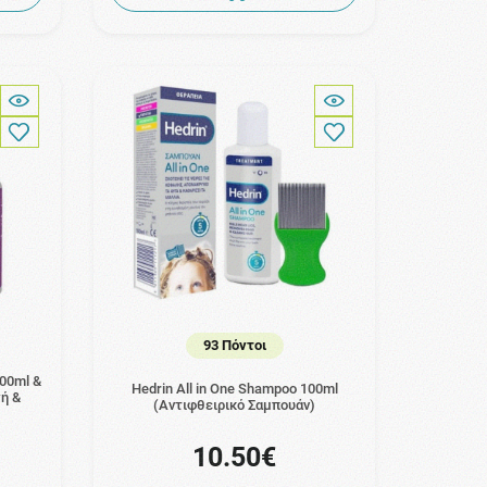
93 Πόντοι
200ml &
Hedrin All in One Shampoo 100ml
ή &
(Αντιφθειρικό Σαμπουάν)
10.50€