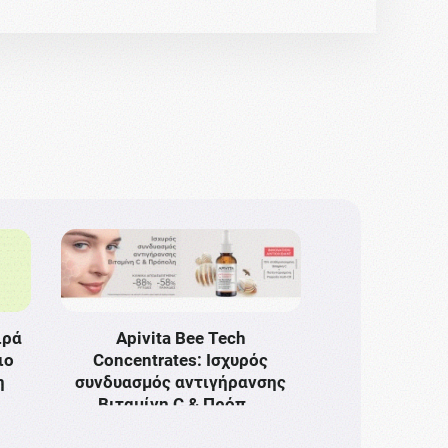
ιρά
Apivita Bee Tech
ιο
Concentrates: Ισχυρός
η
συνδυασμός αντιγήρανσης
Bιταμίνη C & Πρόπ …