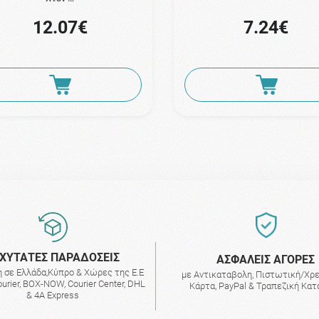
12.07€
7.24€
ΧΥΤΑΤΕΣ ΠΑΡΑΔΟΣΕΙΣ
AΣΦΑΛΕΙΣ ΑΓΟΡΕΣ
 σε Ελλάδα,Κύπρο & Χώρες της Ε.Ε
με Αντικαταβολη, Πιστωτική/Χρ
urier, BOX-NOW, Courier Center, DHL
Κάρτα, PayPal & Τραπεζική Κα
& 4A Express