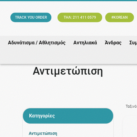
TRACK YOU ORDER
ΤΗΛ: 211 411 0579
#KOREAN
Αδυνάτισμα / Αθλητισμός
Αντηλιακά
Άνδρας
Συ
Αντιμετώπιση
Ταξιν
Κατηγορίες
Αντιμετώπιση