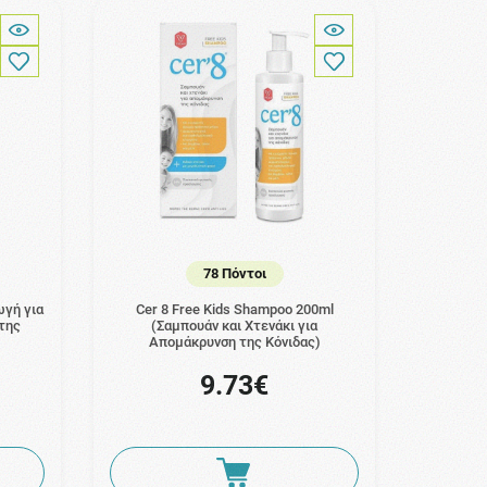
78 Πόντοι
ωγή για
Cer 8 Free Kids Shampoo 200ml
της
(Σαμπουάν και Χτενάκι για
Απομάκρυνση της Κόνιδας)
9.73€