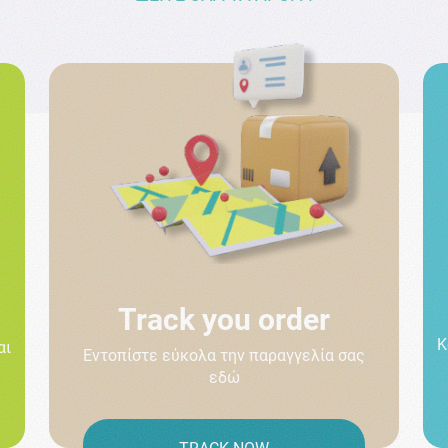
Track you order
Κ
αι
Εντοπίστε εύκολα την παραγγελία σας
εδώ