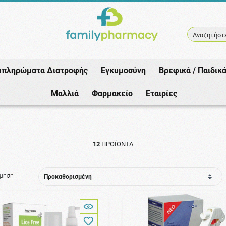
Αναζητήστε
μπληρώματα Διατροφής
Εγκυμοσύνη
Βρεφικά / Παιδικ
Αρχική
/
Μαλλιά
/
Αντιφθειρικά
/
Αντιμετώπιση
Μαλλιά
Φαρμακείο
Εταιρίες
12
ΠΡΟΪΌΝΤΑ
όμηση