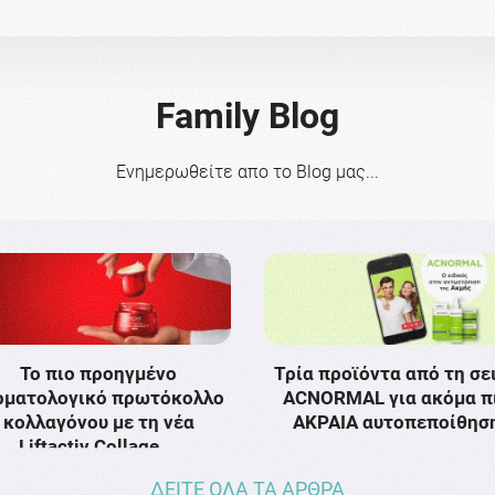
Family Blog
Ενημερωθείτε απο το Blog μας...
Το πιο προηγμένο
Τρία προϊόντα από τη σε
ρματολογικό πρωτόκολλο
ACNORMAL για ακόμα π
κολλαγόνου με τη νέα
ΑΚΡΑΙΑ αυτοπεποίθησ
Liftactiv Collage …
ΔΕΙΤΕ ΟΛΑ ΤΑ ΑΡΘΡΑ