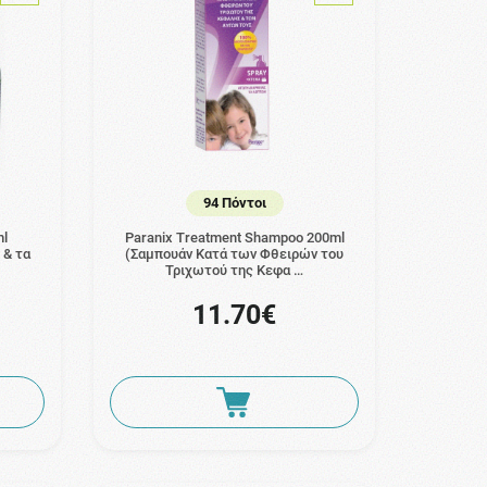
94 Πόντοι
ml
Paranix Treatment Shampoo 200ml
 & τα
(Σαμπουάν Κατά των Φθειρών του
Τριχωτού της Κεφα …
11.70€