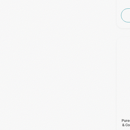
Pures
& Co