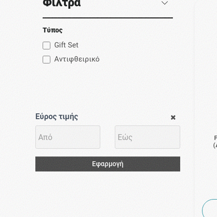
Φίλτρα
Τύπος
Gift Set
Αντιφθειρικό
Εύρος τιμής
P
(
Εφαρμογή