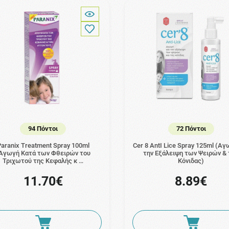
94 Πόντοι
72 Πόντοι
aranix Treatment Spray 100ml
Cer 8 AntI Lice Spray 125ml (Αγ
Αγωγή Κατά των Φθειρών του
την Εξάλειψη των Ψειρών & 
Τριχωτού της Κεφαλής κ …
Κόνιδας)
11.70€
8.89€