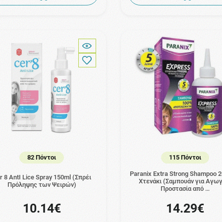
82 Πόντοι
115 Πόντοι
Paranix Extra Strong Shampoo 
r 8 AntI Lice Spray 150ml (Σπρέι
Χτενάκι (Σαμπουάν για Αγωγ
Πρόληψης των Ψειρών)
Προστασία από …
10.14€
14.29€