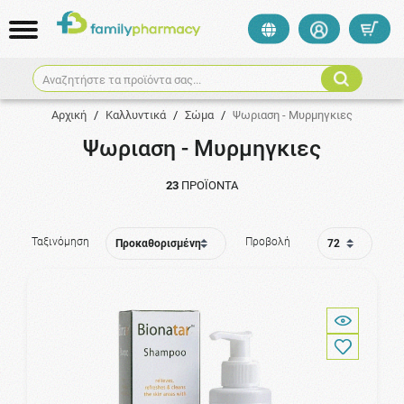
Αναζητήστε τα προϊόντα σας...
Αρχική
/
Καλλυντικά
/
Σώμα
/
Ψωριαση - Μυρμηγκιες
Ψωριαση - Μυρμηγκιες
23
ΠΡΟΪΌΝΤΑ
Ταξινόμηση
Προβολή